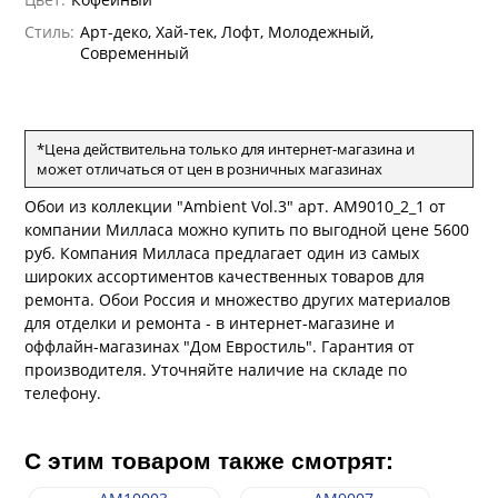
андро Аллори
Стиль:
Арт-деко, Хай-тек, Лофт, Молодежный,
ция 106
ie
Современный
на
ум
а Грифони
ANCE
и
о
е
да
оли
 сезона
*Цена действительна только для интернет-магазина и
рдо Барталуччи Синий
ум Макс
а
может отличаться от цен в розничных магазинах
el Sole
rg
с
ум Тренд
а
Обои из коллекции "Ambient Vol.3" арт. AM9010_2_1 от
ум Плюс
компании Милласа можно купить по выгодной цене 5600
о
erior
руб. Компания Милласа предлагает один из самых
ио
eco
ine
широких ассортиментов качественных товаров для
за
ум Только
w
k
a
ремонта. Обои Россия и множество других материалов
ум Про
для отделки и ремонта - в интернет-магазине и
ford
a
а
рия
оффлайн-магазинах "Дом Евростиль". Гарантия от
a 2
a
производителя. Уточняйте наличие на складе по
м Бокс
e III
телефону.
ум Бум
Stone
m
С этим товаром также смотрят: