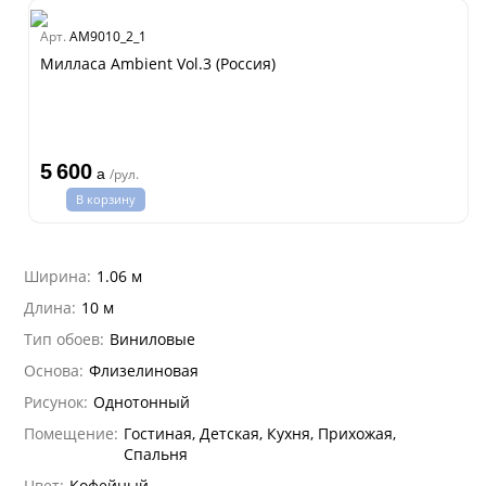
dam
Арт.
AM9010_2_1
Estate
Милласа Ambient Vol.3 (Россия)
ple
ry
 Си)
т
5 600
Textile
a
/рул.
na
В корзину
ti Parati
na Parati
Ширина:
1.06 м
e 3
а Росси
Длина:
10 м
 Yudashkin 5
а Парете
Тип обоев:
Виниловые
i 7
Cavalli 8
о
о
ар
hini 3
Основа:
Флизелиновая
да
I&DECORI
lein
Рисунок:
Однотонный
ум Арт
 3
рдо Барталуччи Красный
i 6
Помещение:
Гостиная, Детская, Кухня, Прихожая,
а
Спальня
hini 2
лла
 Зофф
ара
Цвет:
Кофейный