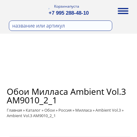
Корзина
пуста
+7 995 288-48-10
бои
И ФОТООБОИ
Д ПОКРАСКУ
ра
охолст малярный
ДЕКОР
а
ann
кт
ЛИ
тный флизелин
n
с
ические панели
WOOD
а под покраску
Обои Милласа Ambient Vol.3
ro
и под покраску
AM9010_2_1
са
ые панели
t
Главная
»
Каталог
»
Обои
»
Россия
»
Милласа
»
Ambient Vol.3
»
Ambient Vol.3 AM9010_2_1
 Vol.2
 Vol.3
ssic