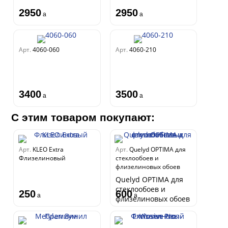
2950
2950
a
a
Арт.
4060-060
Арт.
4060-210
3400
3500
a
a
С этим товаром покупают:
Арт.
KLEO Extra
Арт.
Quelyd OPTIMA для
Флизелиновый
стеклообоев и
флизелиновых обоев
Quelyd OPTIMA для
стеклообоев и
250
600
a
a
флизелиновых обоев