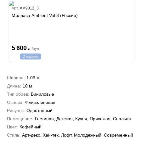
Estate
Арт.
AM9012_3
ple
Милласа Ambient Vol.3 (Россия)
y
 Си)
т
Textile
na
i Parati
5 600
a
/рул.
a Parati
В корзину
e 3
а Росси
 Yudashkin 5
 Парете
i 7
Cavalli 8
Ширина:
1.06 м
о
о
ар
hini 3
Длина:
10 м
да
RI&DECORI
Plein
м Арт
Тип обоев:
Виниловые
3
до Барталуччи Красный
i 6
а
Основа:
Флизелиновая
hini 2
лла
 Зофф
ара
Рисунок:
Однотонный
андро Аллори
Помещение:
Гостиная, Детская, Кухня, Прихожая, Спальня
ция 106
nie
Цвет:
Кофейный
на
ум
а Грифони
Стиль:
Арт-деко, Хай-тек, Лофт, Молодежный, Современный
ANCE
и
о