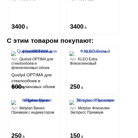
3400
3400
a
a
С этим товаром покупают:
Арт.
Quelyd OPTIMA для
Арт.
KLEO Extra
стеклообоев и
Флизелиновый
флизелиновых обоев
Quelyd OPTIMA для
стеклообоев и
600
250
флизелиновых обоев
a
a
Арт.
Metylan Винил
Арт.
Metylan Флизелин
Премиум с индикатором
Экспресс Премиум
250
150
a
a