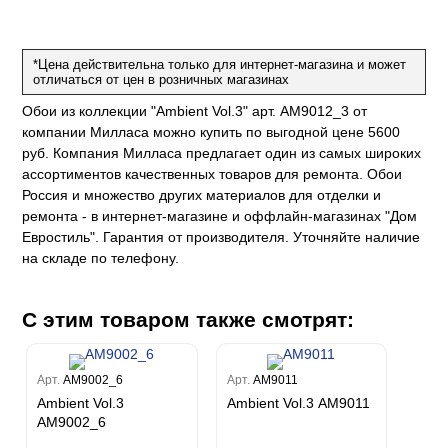
е
да
оли
 сезона
до Барталуччи Синий
м Макс
а
el Sole
rg
с
м Тренд
*Цена действительна только для интернет-магазина и может
отличаться от цен в розничных магазинах
ум Плюс
о
erior
Обои из коллекции "Ambient Vol.3" арт. AM9012_3 от
eco
ine
ио
за
w
компании Милласа можно купить по выгодной цене 5600
k
м Только
a
руб. Компания Милласа предлагает один из самых широких
ум Про
ord
a
ассортиментов качественных товаров для ремонта. Обои
а
рия
a 2
a
Россия и множество других материалов для отделки и
e III
м Бокс
ремонта - в интернет-магазине и оффлайн-магазинах "Дом
ум Бум
Евростиль". Гарантия от производителя. Уточняйте наличие
Stone
m
на складе по телефону.
С этим товаром также смотрят:
Арт.
AM9002_6
Арт.
AM9011
Ambient Vol.3
Ambient Vol.3 AM9011
AM9002_6