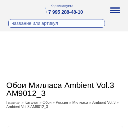
Корзина
пуста
+7 995 288-48-10
бои
И ФОТООБОИ
ра
Д ПОКРАСКУ
охолст малярный
а
ДЕКОР
ann
кт
ЛИ
тный флизелин
n
с
ческие панели
WOOD
а под покраску
o
Обои Милласа Ambient Vol.3
 под покраску
са
AM9012_3
ые панели
Vol.2
Главная
»
Каталог
»
Обои
»
Россия
»
Милласа
»
Ambient Vol.3
»
Ambient Vol.3 AM9012_3
Vol.3
ssic
dam