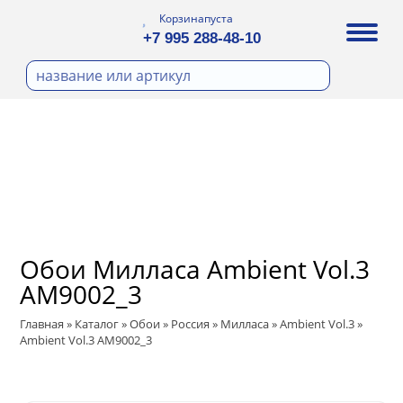
Корзина
пуста
+7 995 288-48-10
бои
И ФОТООБОИ
Д ПОКРАСКУ
ра
охолст малярный
ДЕКОР
а
ann
кт
ЛИ
тный флизелин
n
с
ические панели
WOOD
а под покраску
Обои Милласа Ambient Vol.3
ro
и под покраску
AM9002_3
са
ые панели
t
Главная
»
Каталог
»
Обои
»
Россия
»
Милласа
»
Ambient Vol.3
»
Ambient Vol.3 AM9002_3
 Vol.2
 Vol.3
ssic