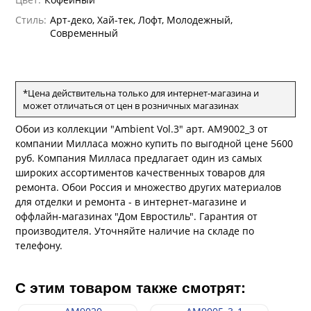
андро Аллори
Стиль:
Арт-деко, Хай-тек, Лофт, Молодежный,
ция 106
ie
Современный
на
ум
а Грифони
ANCE
и
о
е
да
оли
 сезона
*Цена действительна только для интернет-магазина и
рдо Барталуччи Синий
ум Макс
а
может отличаться от цен в розничных магазинах
el Sole
rg
с
ум Тренд
а
Обои из коллекции "Ambient Vol.3" арт. AM9002_3 от
ум Плюс
компании Милласа можно купить по выгодной цене 5600
о
erior
руб. Компания Милласа предлагает один из самых
ио
eco
ine
широких ассортиментов качественных товаров для
за
м Только
w
k
a
ремонта. Обои Россия и множество других материалов
ум Про
для отделки и ремонта - в интернет-магазине и
ford
a
а
рия
оффлайн-магазинах "Дом Евростиль". Гарантия от
a 2
a
производителя. Уточняйте наличие на складе по
м Бокс
e III
телефону.
ум Бум
Stone
m
С этим товаром также смотрят: