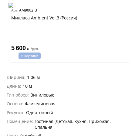
dam
Арт.
AM9002_3
Estate
Милласа Ambient Vol.3 (Россия)
ple
ry
 Си)
т
5 600
Textile
a
/рул.
na
В корзину
ti Parati
na Parati
Ширина:
1.06 м
e 3
а Росси
Длина:
10 м
 Yudashkin 5
а Парете
Тип обоев:
Виниловые
i 7
Cavalli 8
о
о
ар
hini 3
Основа:
Флизелиновая
да
I&DECORI
lein
Рисунок:
Однотонный
ум Арт
 3
рдо Барталуччи Красный
i 6
Помещение:
Гостиная, Детская, Кухня, Прихожая,
а
Спальня
hini 2
лла
 Зофф
ара
Цвет:
Кофейный