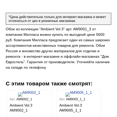
е
да
оли
 сезона
до Барталуччи Синий
м Макс
а
el Sole
rg
с
м Тренд
*Цена действительна только для интернет-магазина и может
отличаться от цен в розничных магазинах
ум Плюс
о
erior
Обои из коллекции "Ambient Vol.3" арт. AM9001_3 от
eco
ine
ио
за
w
компании Милласа можно купить по выгодной цене 5600
k
м Только
a
руб. Компания Милласа предлагает один из самых широких
ум Про
ord
a
ассортиментов качественных товаров для ремонта. Обои
а
рия
a 2
a
Россия и множество других материалов для отделки и
e III
м Бокс
ремонта - в интернет-магазине и оффлайн-магазинах "Дом
ум Бум
Евростиль". Гарантия от производителя. Уточняйте наличие
Stone
m
на складе по телефону.
С этим товаром также смотрят:
Арт.
AM9002_1
Арт.
AM9005_1_1
Ambient Vol.3
Ambient Vol.3
AM9002_1
AM9005_1_1