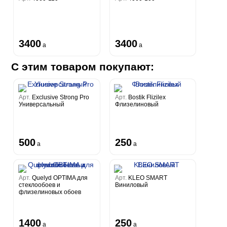
3400
3400
a
a
С этим товаром покупают:
Арт.
Exclusive Strong Pro
Арт.
Bostik Flizilex
Универсальный
Флизелиновый
500
250
a
a
Арт.
Quelyd OPTIMA для
Арт.
KLEO SMART
стеклообоев и
Виниловый
флизелиновых обоев
1400
250
a
a