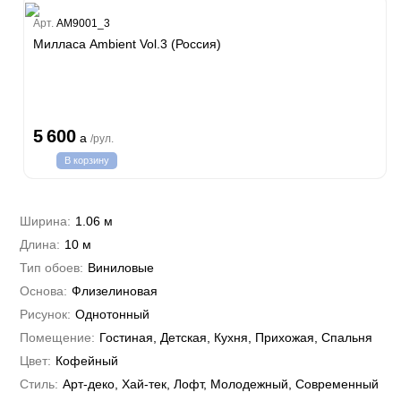
Estate
Арт.
AM9001_3
ple
Милласа Ambient Vol.3 (Россия)
y
 Си)
т
Textile
na
i Parati
5 600
a
/рул.
a Parati
В корзину
e 3
а Росси
 Yudashkin 5
 Парете
i 7
Cavalli 8
Ширина:
1.06 м
о
о
ар
hini 3
Длина:
10 м
да
RI&DECORI
Plein
м Арт
Тип обоев:
Виниловые
3
до Барталуччи Красный
i 6
а
Основа:
Флизелиновая
hini 2
лла
 Зофф
ара
Рисунок:
Однотонный
андро Аллори
Помещение:
Гостиная, Детская, Кухня, Прихожая, Спальня
ция 106
nie
Цвет:
Кофейный
на
ум
а Грифони
Стиль:
Арт-деко, Хай-тек, Лофт, Молодежный, Современный
ANCE
и
о