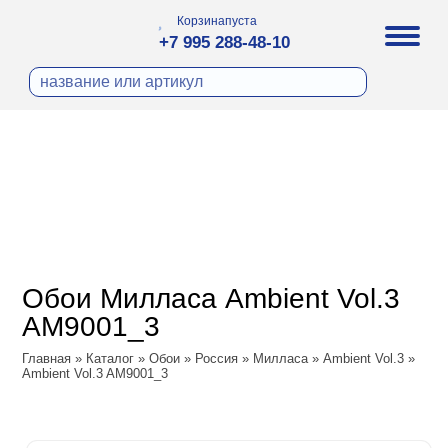
Корзина
пуста
+7 995 288-48-10
бои
И ФОТООБОИ
ра
Д ПОКРАСКУ
охолст малярный
а
ДЕКОР
ann
кт
ЛИ
тный флизелин
n
с
ческие панели
WOOD
а под покраску
o
Обои Милласа Ambient Vol.3
 под покраску
са
AM9001_3
ые панели
Vol.2
Главная
»
Каталог
»
Обои
»
Россия
»
Милласа
»
Ambient Vol.3
»
Ambient Vol.3 AM9001_3
Vol.3
ssic
dam