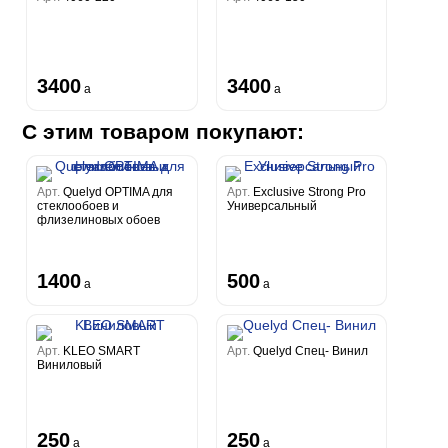
3400
3400
a
a
С этим товаром покупают:
Арт.
Quelyd OPTIMA для
Арт.
Exclusive Strong Pro
стеклообоев и
Универсальный
флизелиновых обоев
1400
500
a
a
Арт.
KLEO SMART
Арт.
Quelyd Спец- Винил
Виниловый
250
250
a
a