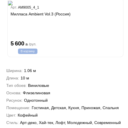
Estate
Арт.
AM9005_4_1
ple
Милласа Ambient Vol.3 (Россия)
y
 Си)
т
Textile
na
i Parati
5 600
a
/рул.
a Parati
В корзину
e 3
а Росси
 Yudashkin 5
 Парете
i 7
Cavalli 8
Ширина:
1.06 м
о
о
ар
hini 3
Длина:
10 м
да
RI&DECORI
Plein
м Арт
Тип обоев:
Виниловые
3
до Барталуччи Красный
i 6
а
Основа:
Флизелиновая
hini 2
лла
 Зофф
ара
Рисунок:
Однотонный
андро Аллори
Помещение:
Гостиная, Детская, Кухня, Прихожая, Спальня
ция 106
nie
Цвет:
Кофейный
на
ум
а Грифони
Стиль:
Арт-деко, Хай-тек, Лофт, Молодежный, Современный
ANCE
и
о