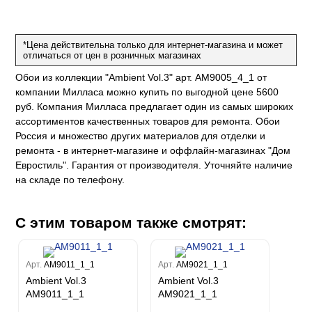
е
да
оли
 сезона
до Барталуччи Синий
м Макс
а
el Sole
rg
с
м Тренд
*Цена действительна только для интернет-магазина и может
отличаться от цен в розничных магазинах
ум Плюс
о
erior
Обои из коллекции "Ambient Vol.3" арт. AM9005_4_1 от
eco
ine
ио
за
w
компании Милласа можно купить по выгодной цене 5600
k
м Только
a
руб. Компания Милласа предлагает один из самых широких
ум Про
ord
a
ассортиментов качественных товаров для ремонта. Обои
а
рия
a 2
a
Россия и множество других материалов для отделки и
e III
м Бокс
ремонта - в интернет-магазине и оффлайн-магазинах "Дом
ум Бум
Евростиль". Гарантия от производителя. Уточняйте наличие
Stone
m
на складе по телефону.
С этим товаром также смотрят:
Арт.
AM9011_1_1
Арт.
AM9021_1_1
Ambient Vol.3
Ambient Vol.3
AM9011_1_1
AM9021_1_1