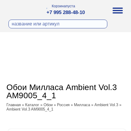
Корзина
пуста
+7 995 288-48-10
бои
И ФОТООБОИ
ра
Д ПОКРАСКУ
охолст малярный
а
ДЕКОР
ann
кт
ЛИ
тный флизелин
n
с
ческие панели
WOOD
а под покраску
o
Обои Милласа Ambient Vol.3
 под покраску
са
AM9005_4_1
ые панели
Vol.2
Главная
»
Каталог
»
Обои
»
Россия
»
Милласа
»
Ambient Vol.3
»
Ambient Vol.3 AM9005_4_1
Vol.3
ssic
dam