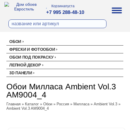
Корзина
пуста
+7 995 288-48-10
ОБОИ
Все обои
ФРЕСКИ И ФОТООБОИ
Палитра
ОБОИ ПОД ПОКРАСКУ
Стеклохолст малярный
Палитра
ЛЕПНОЙ ДЕКОР
Erismann
Перфект
3D ПАНЕЛИ
Ремонтный флизелин
Erismann
Артекс
Акустические панели
EVROWOOD
Рогожка под покраску
Артекс
Ateliero
Обои Милласа Ambient Vol.3
Панели под покраску
Ateliero
Милласа
AM9004_4
Цветные панели
Ambient
Главная
Ambient Vol.2
»
Каталог
»
Обои
»
Россия
»
Милласа
»
Ambient Vol.3
»
Ambient Vol.3 AM9004_4
Ambient Vol.3
Neo Classic
Amsterdam