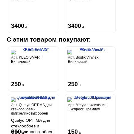
3400
3400
a
a
С этим товаром покупают:
Арт.
KLEO SMART
Арт.
Bostik Vinylex
Виниловый
Виниловый
250
250
a
a
Арт.
Quelyd OPTIMA для
Арт.
Metylan Флизелин
стеклообоев и
Экспресс Премиум
флизелиновых обоев
Quelyd OPTIMA для
стеклообоев и
600
150
флизелиновых обоев
a
a