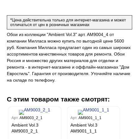
Рагионе
Fipar
Бриджида
Стромболи
Четыре сезона
Mainz
Дукале
Azzurra
Бернардо Барталуччи Синий
Гемма
Спектрум Макс
Барбара
Colori Del Sole
Marburg
Коко
Беатрис
*Цена действительна только для интернет-магазина и может
Спектрум Тренд
Ребекка
Felicita
отличаться от цен в розничных магазинах
Чезара
Kumano
Rasch
Спектрум Плюс
Бруни
Палаззо
Loft Superior
Обои из коллекции "Ambient Vol.3" арт. AM9004_4 от
Grandeco
Chatelaine
Гави
Джорджио
Карназза
компании Милласа можно купить по выгодной цене 5600
City Glow
Sherlock
Спектрум Только
Prisma
руб. Компания Милласа предлагает один из самых широких
Биги
Touch
Riva
Спектрум Про
Wiganford
La Storia
ассортиментов качественных товаров для ремонта. Обои
Легенда
Wisper
Salsa
Пальмария
La Storia 2
Du&Ka
Lunman
Россия и множество других материалов для отделки и
Boho
Florentine III
Спектрум Бокс
ремонта - в интернет-магазине и оффлайн-магазинах "Дом
Crystal
Lifestyle
Shades
Спектрум Бум
Евростиль". Гарантия от производителя. Уточняйте наличие
Crystal Stone
Prestige
Citi Glam
Бергги
на складе по телефону.
Linen
Empire
Natura
С этим товаром также смотрят:
King
Him
Арт.
AM9003_2_1
Арт.
AM9001_1_1
Ambient Vol.3
Ambient Vol.3
AM9003_2_1
AM9001_1_1