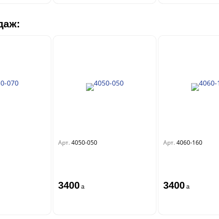
даж:
Арт.
4050-050
Арт.
4060-160
3400
3400
a
a