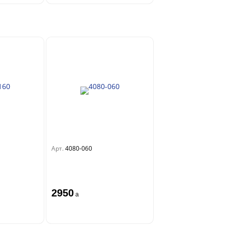
Арт.
4080-060
2950
a