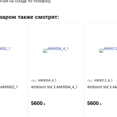
ичие на складе по телефону.
варом также смотрят:
Арт.
AM9004_4_1
Арт.
AM9012_4_1
3 AM9002_1
Ambient Vol.3 AM9004_4_1
Ambient Vol.3 A
5600
5600
a
a