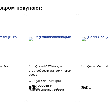
варом покупают:
nyl Pro
Арт.
Quelyd OPTIMA для
Арт.
Quelyd Спец- 
стеклообоев и флизелиновых
обоев
Quelyd OPTIMA для
стеклообоев и
600
250
a
a
флизелиновых обоев