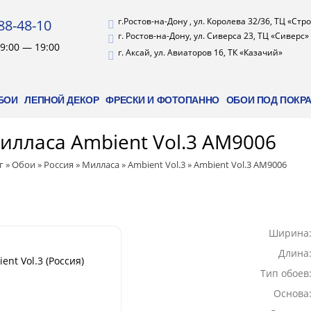
г.Ростов-на-Дону , ул. Королева 32/36, ТЦ «Ст
88-48-10
г. Ростов-на-Дону, ул. Сиверса 23, ТЦ «Сиверс»
9:00 — 19:00
г. Аксай, ул. Авиаторов 16, ТК «Казачий»
БОИ
ЛЕПНОЙ ДЕКОР
ФРЕСКИ И ФОТОПАННО
ОБОИ ПОД ПОКР
илласа Ambient Vol.3 AM9006
г
»
Обои
»
Россия
»
Милласа
»
Ambient Vol.3
»
Ambient Vol.3 AM9006
Ширина
Длина
nt Vol.3 (Россия)
Тип обоев
Основа