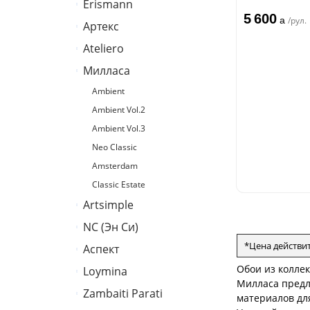
Erismann
Палитра
5 600
a
/рул.
Артекс
Erismann
Ateliero
Артекс
Милласа
Ateliero
Ambient
Ambient Vol.2
Ambient Vol.3
Neo Classic
Amsterdam
Classic Estate
Artsimple
NC (Эн Си)
Geometry
Mixture
*Цена действи
Аспект
Колор
Mixture Textile
Обои из коллек
Loymina
Аспект
Милласа предл
Zambaiti Parati
Hygge 2
материалов для