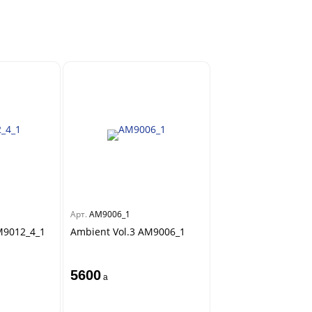
Арт.
AM9006_1
M9012_4_1
Ambient Vol.3 AM9006_1
5600
a