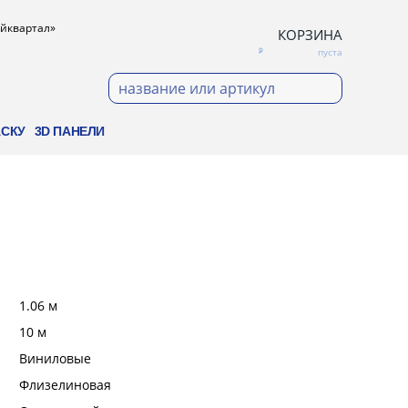
ройквартал»
КОРЗИНА
пуста
АСКУ
3D ПАНЕЛИ
:
1.06 м
:
10 м
:
Виниловые
:
Флизелиновая