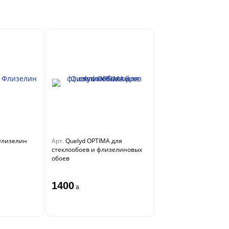
Флизелин
Арт.
Quelyd OPTIMA для
стеклообоев и флизелиновых
обоев
1400
a