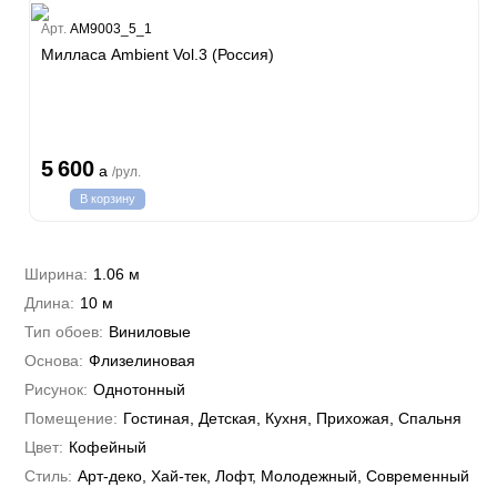
Estate
Арт.
AM9003_5_1
ple
Милласа Ambient Vol.3 (Россия)
y
 Си)
т
Textile
na
i Parati
5 600
a
/рул.
a Parati
В корзину
e 3
а Росси
 Yudashkin 5
 Парете
i 7
Cavalli 8
Ширина:
1.06 м
о
о
ар
hini 3
Длина:
10 м
да
RI&DECORI
Plein
м Арт
Тип обоев:
Виниловые
3
до Барталуччи Красный
i 6
а
Основа:
Флизелиновая
hini 2
лла
 Зофф
ара
Рисунок:
Однотонный
андро Аллори
Помещение:
Гостиная, Детская, Кухня, Прихожая, Спальня
ция 106
nie
Цвет:
Кофейный
на
ум
а Грифони
Стиль:
Арт-деко, Хай-тек, Лофт, Молодежный, Современный
ANCE
и
о