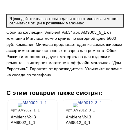
е
да
оли
 сезона
до Барталуччи Синий
м Макс
а
el Sole
rg
с
м Тренд
*Цена действительна только для интернет-магазина и может
отличаться от цен в розничных магазинах
ум Плюс
о
erior
Обои из коллекции "Ambient Vol.3" арт. AM9003_5_1 от
eco
ine
ио
за
w
компании Милласа можно купить по выгодной цене 5600
k
м Только
a
руб. Компания Милласа предлагает один из самых широких
ум Про
ord
a
ассортиментов качественных товаров для ремонта. Обои
а
рия
a 2
a
Россия и множество других материалов для отделки и
e III
м Бокс
ремонта - в интернет-магазине и оффлайн-магазинах "Дом
ум Бум
Евростиль". Гарантия от производителя. Уточняйте наличие
Stone
m
на складе по телефону.
С этим товаром также смотрят:
Арт.
AM9002_1_1
Арт.
AM9012_3_1
Ambient Vol.3
Ambient Vol.3
AM9002_1_1
AM9012_3_1