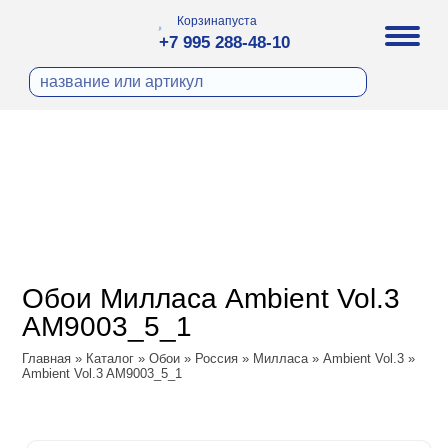
Корзина
пуста
+7 995 288-48-10
бои
И ФОТООБОИ
ра
Д ПОКРАСКУ
охолст малярный
а
ДЕКОР
ann
кт
ЛИ
тный флизелин
n
с
ческие панели
WOOD
а под покраску
o
Обои Милласа Ambient Vol.3
 под покраску
са
AM9003_5_1
ые панели
Vol.2
Главная
»
Каталог
»
Обои
»
Россия
»
Милласа
»
Ambient Vol.3
»
Ambient Vol.3 AM9003_5_1
Vol.3
ssic
dam