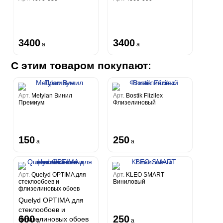
3400
3400
a
a
С этим товаром покупают:
Арт.
Metylan Винил
Арт.
Bostik Flizilex
Премиум
Флизелиновый
150
250
a
a
Арт.
Quelyd OPTIMA для
Арт.
KLEO SMART
стеклообоев и
Виниловый
флизелиновых обоев
Quelyd OPTIMA для
стеклообоев и
600
250
флизелиновых обоев
a
a