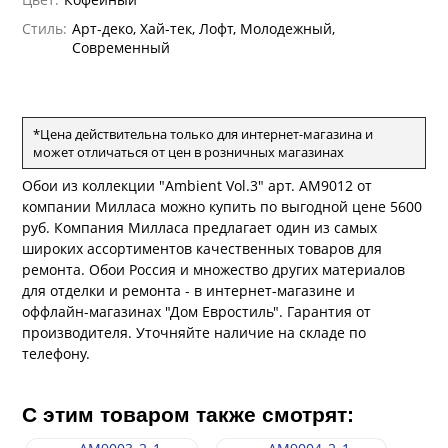
андро Аллори
Стиль:
Арт-деко, Хай-тек, Лофт, Молодежный,
ция 106
ie
Современный
на
ум
а Грифони
ANCE
и
о
е
да
оли
 сезона
*Цена действительна только для интернет-магазина и
рдо Барталуччи Синий
ум Макс
а
может отличаться от цен в розничных магазинах
el Sole
rg
с
ум Тренд
а
Обои из коллекции "Ambient Vol.3" арт. AM9012 от
ум Плюс
компании Милласа можно купить по выгодной цене 5600
о
erior
руб. Компания Милласа предлагает один из самых
ио
eco
ine
широких ассортиментов качественных товаров для
за
м Только
w
k
a
ремонта. Обои Россия и множество других материалов
ум Про
для отделки и ремонта - в интернет-магазине и
ford
a
а
рия
оффлайн-магазинах "Дом Евростиль". Гарантия от
a 2
a
производителя. Уточняйте наличие на складе по
м Бокс
e III
телефону.
ум Бум
Stone
m
С этим товаром также смотрят: