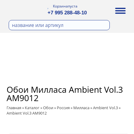
Корзина
пуста
+7 995 288-48-10
бои
И ФОТООБОИ
Д ПОКРАСКУ
ра
охолст малярный
ДЕКОР
а
ann
кт
ЛИ
тный флизелин
n
с
ические панели
WOOD
а под покраску
Обои Милласа Ambient Vol.3
ro
и под покраску
AM9012
са
ые панели
t
Главная
»
Каталог
»
Обои
»
Россия
»
Милласа
»
Ambient Vol.3
»
Ambient Vol.3 AM9012
 Vol.2
 Vol.3
ssic