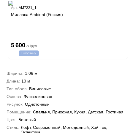
Estate
Арт.
AM7221_1
ple
Милласа Ambient (Россия)
y
н Си)
т
Textile
na
i Parati
5 600
a
/рул.
na Parati
В корзину
e 3
а Росси
 Yudashkin 5
а Парете
i 7
Cavalli 8
Ширина:
1.06 м
о
о
ар
hini 3
Длина:
10 м
да
RI&DECORI
Plein
м Арт
Тип обоев:
Виниловые
3
рдо Барталуччи Красный
i 6
а
Основа:
Флизелиновая
hini 2
лла
 Зофф
ара
Рисунок:
Однотонный
андро Аллори
Помещение:
Спальня, Прихожая, Кухня, Детская, Гостиная
ция 106
nie
Цвет:
Бежевый
на
ум
а Грифони
Стиль:
Лофт, Современный, Молодежный, Хай-тек,
ANCE
и
о
Эклектика