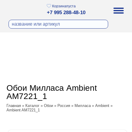
Корзина
пуста
+7 995 288-48-10
бои
И ФОТООБОИ
ра
Д ПОКРАСКУ
охолст малярный
а
ДЕКОР
ann
кт
ЛИ
тный флизелин
n
с
ческие панели
WOOD
а под покраску
o
Обои Милласа Ambient
 под покраску
са
AM7221_1
ые панели
Vol.2
Главная
»
Каталог
»
Обои
»
Россия
»
Милласа
»
Ambient
»
Ambient AM7221_1
Vol.3
ssic
dam