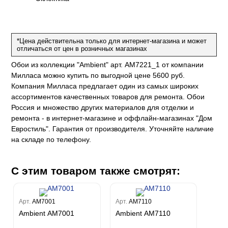
е
да
оли
 сезона
рдо Барталуччи Синий
м Макс
а
el Sole
rg
с
м Тренд
*Цена действительна только для интернет-магазина и может
ум Плюс
отличаться от цен в розничных магазинах
о
erior
eco
ine
ио
Обои из коллекции "Ambient" арт. AM7221_1 от компании
за
w
k
м Только
a
Милласа можно купить по выгодной цене 5600 руб.
ум Про
ord
a
Компания Милласа предлагает один из самых широких
а
рия
a 2
ассортиментов качественных товаров для ремонта. Обои
a
e III
м Бокс
Россия и множество других материалов для отделки и
ремонта - в интернет-магазине и оффлайн-магазинах "Дом
ум Бум
Stone
m
Евростиль". Гарантия от производителя. Уточняйте наличие
на складе по телефону.
С этим товаром также смотрят:
Арт.
AM7001
Арт.
AM7110
Ambient AM7001
Ambient AM7110