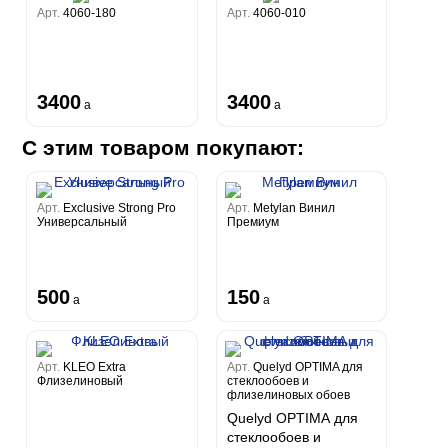
Арт.
4060-180
Арт.
4060-010
3400
3400
a
a
С этим товаром покупают:
Арт.
Exclusive Strong Pro
Арт.
Metylan Винил
Универсальный
Премиум
500
150
a
a
Арт.
KLEO Extra
Арт.
Quelyd OPTIMA для
Флизелиновый
стеклообоев и
флизелиновых обоев
Quelyd OPTIMA для
стеклообоев и