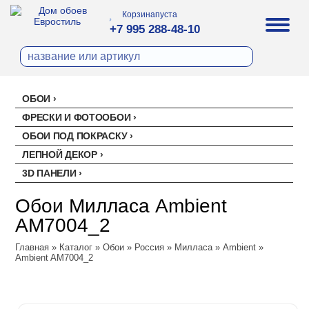
Корзина
пуста
+7 995 288-48-10
ОБОИ
Все обои
ФРЕСКИ И ФОТООБОИ
Палитра
ОБОИ ПОД ПОКРАСКУ
Стеклохолст малярный
Палитра
ЛЕПНОЙ ДЕКОР
Erismann
Перфект
3D ПАНЕЛИ
Ремонтный флизелин
Erismann
Артекс
Акустические панели
EVROWOOD
Рогожка под покраску
Артекс
Ateliero
Обои Милласа Ambient
Панели под покраску
Ateliero
Милласа
AM7004_2
Цветные панели
Ambient
Главная
Ambient Vol.2
»
Каталог
»
Обои
»
Россия
»
Милласа
»
Ambient
»
Ambient AM7004_2
Ambient Vol.3
Neo Classic
Amsterdam