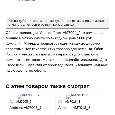
Рагионе
Fipar
Бриджида
Стромболи
Четыре сезона
Mainz
Дукале
Azzurra
Бернардо Барталуччи Синий
Гемма
Спектрум Макс
Барбара
Colori Del Sole
Marburg
Коко
Беатрис
Спектрум Тренд
Ребекка
Felicita
*Цена действительна только для интернет-магазина и может
Чезара
Kumano
Rasch
Спектрум Плюс
Бруни
отличаться от цен в розничных магазинах
Палаззо
Loft Superior
Grandeco
Chatelaine
Гави
Джорджио
Обои из коллекции "Ambient" арт. AM7004_2 от компании
Карназза
City Glow
Sherlock
Спектрум Только
Prisma
Милласа можно купить по выгодной цене 5600 руб.
Биги
Touch
Riva
Спектрум Про
Wiganford
La Storia
Компания Милласа предлагает один из самых широких
Легенда
Wisper
Salsa
Пальмария
ассортиментов качественных товаров для ремонта. Обои
La Storia 2
Du&Ka
Lunman
Boho
Florentine III
Спектрум Бокс
Россия и множество других материалов для отделки и
Crystal
Lifestyle
Shades
ремонта - в интернет-магазине и оффлайн-магазинах "Дом
Спектрум Бум
Crystal Stone
Prestige
Citi Glam
Евростиль". Гарантия от производителя. Уточняйте наличие
Бергги
Linen
на складе по телефону.
Empire
Natura
King
С этим товаром также смотрят:
Him
Арт.
AM7005_7
Арт.
AM7018_3
Ambient AM7005_7
Ambient AM7018_3