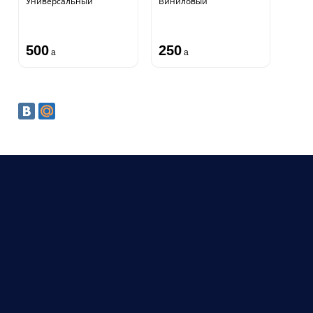
Универсальный
Виниловый
500
250
a
a