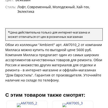
андро Аллори
Стиль:
Лофт, Современный, Молодежный, Хай-тек,
ция 106
ie
Эклектика
на
ум
а Грифони
ANCE
и
о
е
да
оли
 сезона
*Цена действительна только для интернет-магазина и
рдо Барталуччи Синий
ум Макс
а
может отличаться от цен в розничных магазинах
el Sole
rg
с
ум Тренд
а
Обои из коллекции "Ambient" арт. AM7010_2 от компании
ум Плюс
Милласа можно купить по выгодной цене 5600 руб.
о
erior
Компания Милласа предлагает один из самых широких
ио
eco
ine
ассортиментов качественных товаров для ремонта. Обои
за
м Только
w
k
a
Россия и множество других материалов для отделки и
ум Про
ремонта - в интернет-магазине и оффлайн-магазинах
ford
a
а
рия
"Дом Евростиль". Гарантия от производителя. Уточняйте
a 2
a
наличие на складе по телефону.
м Бокс
e III
ум Бум
Stone
m
С этим товаром также смотрят: