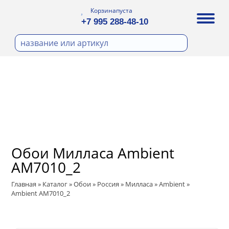
Корзина
пуста
+7 995 288-48-10
бои
И ФОТООБОИ
Д ПОКРАСКУ
ра
охолст малярный
ДЕКОР
а
ann
кт
ЛИ
тный флизелин
n
с
ические панели
WOOD
а под покраску
Обои Милласа Ambient
ro
и под покраску
AM7010_2
са
ые панели
t
Главная
»
Каталог
»
Обои
»
Россия
»
Милласа
»
Ambient
»
Ambient AM7010_2
 Vol.2
 Vol.3
ssic