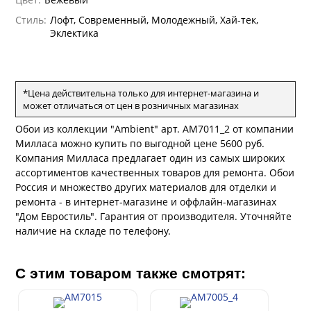
андро Аллори
Стиль:
Лофт, Современный, Молодежный, Хай-тек,
ция 106
ie
Эклектика
на
ум
а Грифони
ANCE
и
о
е
да
оли
 сезона
*Цена действительна только для интернет-магазина и
рдо Барталуччи Синий
ум Макс
а
может отличаться от цен в розничных магазинах
el Sole
rg
с
ум Тренд
а
Обои из коллекции "Ambient" арт. AM7011_2 от компании
ум Плюс
Милласа можно купить по выгодной цене 5600 руб.
о
erior
Компания Милласа предлагает один из самых широких
ио
eco
ine
ассортиментов качественных товаров для ремонта. Обои
за
м Только
w
k
a
Россия и множество других материалов для отделки и
ум Про
ремонта - в интернет-магазине и оффлайн-магазинах
ford
a
а
рия
"Дом Евростиль". Гарантия от производителя. Уточняйте
a 2
a
наличие на складе по телефону.
м Бокс
e III
ум Бум
Stone
m
С этим товаром также смотрят: