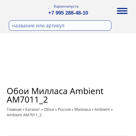
Корзина
пуста
+7 995 288-48-10
бои
И ФОТООБОИ
Д ПОКРАСКУ
ра
охолст малярный
ДЕКОР
а
ann
кт
ЛИ
тный флизелин
n
с
ические панели
WOOD
а под покраску
Обои Милласа Ambient
ro
и под покраску
AM7011_2
са
ые панели
t
Главная
»
Каталог
»
Обои
»
Россия
»
Милласа
»
Ambient
»
Ambient AM7011_2
 Vol.2
 Vol.3
ssic