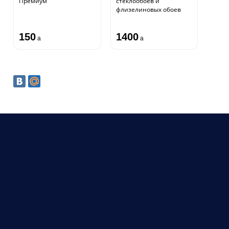
Премиум
стеклообоев и
флизелиновых обоев
150
1400
a
a