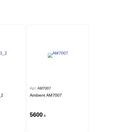
Арт.
AM7007
_2
Ambient AM7007
5600
a