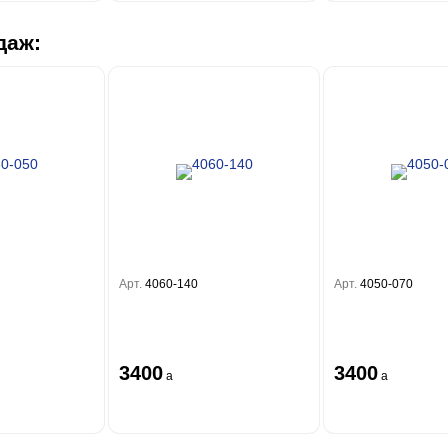
даж:
Арт.
4060-140
Арт.
4050-070
3400
3400
a
a