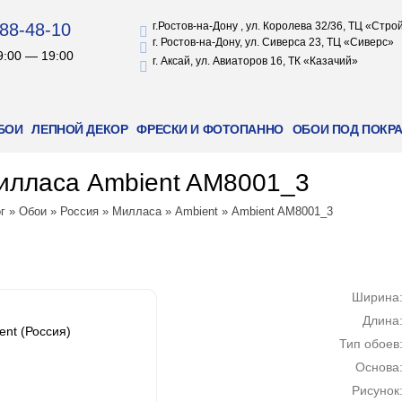
88-48-10
г.Ростов-на-Дону , ул. Королева 32/36, ТЦ «Стр
г. Ростов-на-Дону, ул. Сиверса 23, ТЦ «Сиверс»
9:00 — 19:00
г. Аксай, ул. Авиаторов 16, ТК «Казачий»
БОИ
ЛЕПНОЙ ДЕКОР
ФРЕСКИ И ФОТОПАННО
ОБОИ ПОД ПОКР
илласа Ambient AM8001_3
г
»
Обои
»
Россия
»
Милласа
»
Ambient
»
Ambient AM8001_3
Ширина
Длина
nt (Россия)
Тип обоев
Основа
Рисунок