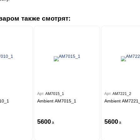
варом также смотрят:
Арт.
AM7015_1
Арт.
AM7221_2
10_1
Ambient AM7015_1
Ambient AM7221
5600
5600
a
a