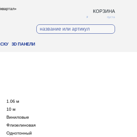
ойквартал»
КОРЗИНА
пуста
АСКУ
3D ПАНЕЛИ
:
1.06 м
:
10 м
:
Виниловые
:
Флизелиновая
:
Однотонный