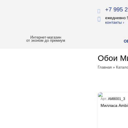
+7 995 2
ежедневно 
контакты ›
Интернет-магазин
от эконом до премиум
О
Обои М
ХИТЫ ПРОДАЖ
Главная
»
Катало
РАСПРОДАЖА
ЛУЧШАЯ ЦЕНА
БОИ
Арт.
AM8001_3
Милласа Ambie
Все обои
Палитра
Erismann
Палитра