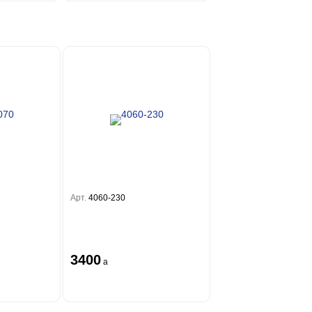
Арт.
4060-230
3400
a