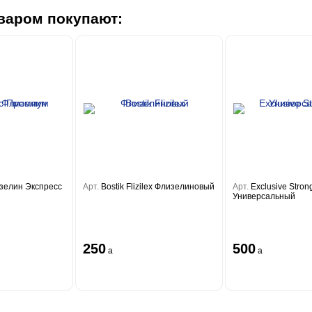
варом покупают:
зелин Экспресс
Арт.
Bostik Flizilex Флизелиновый
Арт.
Exclusive Stron
Универсальный
250
500
a
a