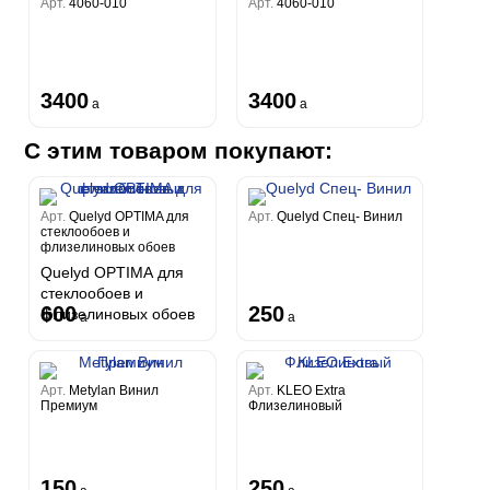
Арт.
4060-010
Арт.
4060-010
3400
3400
a
a
С этим товаром покупают:
Арт.
Quelyd OPTIMA для
Арт.
Quelyd Спец- Винил
стеклообоев и
флизелиновых обоев
Quelyd OPTIMA для
стеклообоев и
600
250
флизелиновых обоев
a
a
Арт.
Metylan Винил
Арт.
KLEO Extra
Премиум
Флизелиновый
150
250