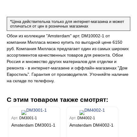
е
да
оли
 сезона
до Барталуччи Синий
м Макс
а
el Sole
rg
с
м Тренд
*Цена действительна только для интернет-магазина и может
отличаться от цен в розничных магазинах
ум Плюс
о
erior
eco
ine
ио
Обои из коллекции "Amsterdam" арт. DM10002-1 от
за
w
k
м Только
компании Милласа можно купить по выгодной цене 6150
a
руб. Компания Милласа предлагает один из самых широких
ум Про
ord
a
а
ассортиментов качественных товаров для ремонта. Обои
рия
a 2
a
Россия и множество других материалов для отделки и
e III
м Бокс
ремонта - в интернет-магазине и оффлайн-магазинах "Дом
ум Бум
Stone
Евростиль". Гарантия от производителя. Уточняйте наличие
m
на складе по телефону.
С этим товаром также смотрят:
Арт.
DM3001-1
Арт.
DM4002-1
Amsterdam DM3001-1
Amsterdam DM4002-1