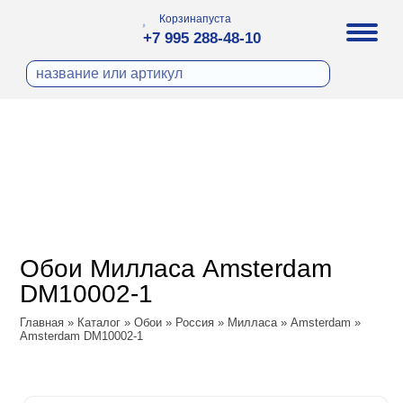
Корзина
пуста
+7 995 288-48-10
бои
И ФОТООБОИ
ра
Д ПОКРАСКУ
охолст малярный
а
ДЕКОР
ann
кт
ЛИ
тный флизелин
n
с
ческие панели
WOOD
а под покраску
o
Обои Милласа Amsterdam
 под покраску
са
DM10002-1
ые панели
Vol.2
Главная
»
Каталог
»
Обои
»
Россия
»
Милласа
»
Amsterdam
»
Amsterdam DM10002-1
Vol.3
ssic
dam