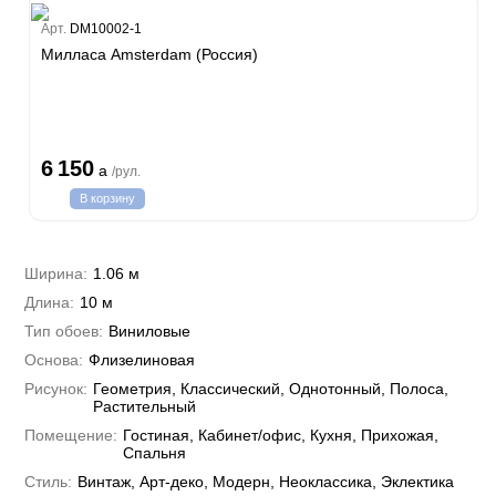
Estate
Арт.
DM10002-1
ple
Милласа Amsterdam (Россия)
y
 Си)
т
Textile
na
i Parati
6 150
a
/рул.
a Parati
В корзину
e 3
а Росси
 Yudashkin 5
 Парете
i 7
Cavalli 8
Ширина:
1.06 м
о
о
ар
hini 3
Длина:
10 м
да
RI&DECORI
Plein
м Арт
Тип обоев:
Виниловые
3
до Барталуччи Красный
i 6
а
Основа:
Флизелиновая
hini 2
лла
 Зофф
ара
Рисунок:
Геометрия, Классический, Однотонный, Полоса,
андро Аллори
Растительный
ция 106
Помещение:
Гостиная, Кабинет/офис, Кухня, Прихожая,
nie
на
Спальня
ум
а Грифони
ANCE
Стиль:
Винтаж, Арт-деко, Модерн, Неоклассика, Эклектика
и
о