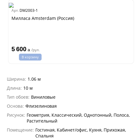
dam
Арт.
DM2003-1
Estate
Милласа Amsterdam (Россия)
ple
ry
 Си)
т
5 600
Textile
a
/рул.
na
В корзину
ti Parati
na Parati
Ширина:
1.06 м
e 3
а Росси
Длина:
10 м
 Yudashkin 5
а Парете
Тип обоев:
Виниловые
i 7
Cavalli 8
о
о
ар
hini 3
Основа:
Флизелиновая
да
I&DECORI
lein
Рисунок:
Геометрия, Классический, Однотонный, Полоса,
ум Арт
Растительный
 3
рдо Барталуччи Красный
i 6
а
Помещение:
Гостиная, Кабинет/офис, Кухня, Прихожая,
hini 2
лла
 Зофф
ара
Спальня