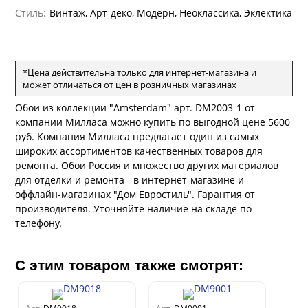
андро Аллори
Стиль:
Винтаж, Арт-деко, Модерн, Неоклассика, Эклектика
ция 106
ie
на
ум
а Грифони
ANCE
и
о
е
*Цена действительна только для интернет-магазина и
да
оли
 сезона
может отличаться от цен в розничных магазинах
рдо Барталуччи Синий
ум Макс
а
Обои из коллекции "Amsterdam" арт. DM2003-1 от
el Sole
rg
с
ум Тренд
а
компании Милласа можно купить по выгодной цене 5600
руб. Компания Милласа предлагает один из самых
ум Плюс
широких ассортиментов качественных товаров для
о
erior
ио
eco
ine
ремонта. Обои Россия и множество других материалов
за
м Только
w
k
для отделки и ремонта - в интернет-магазине и
a
ум Про
оффлайн-магазинах "Дом Евростиль". Гарантия от
ford
a
а
производителя. Уточняйте наличие на складе по
рия
a 2
a
телефону.
м Бокс
e III
ум Бум
Stone
С этим товаром также смотрят:
m