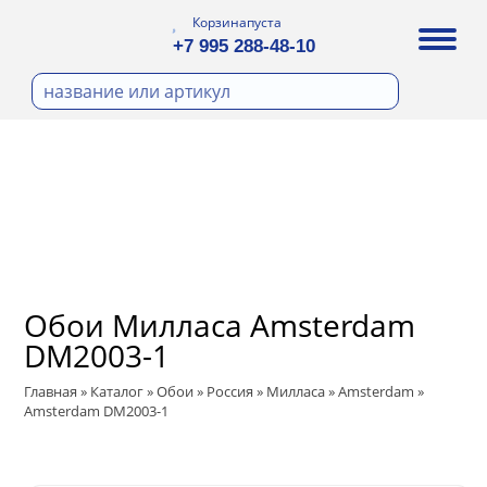
Корзина
пуста
+7 995 288-48-10
бои
И ФОТООБОИ
Д ПОКРАСКУ
ра
охолст малярный
ДЕКОР
а
ann
кт
ЛИ
тный флизелин
n
с
ические панели
WOOD
а под покраску
Обои Милласа Amsterdam
ro
и под покраску
DM2003-1
са
ые панели
t
Главная
»
Каталог
»
Обои
»
Россия
»
Милласа
»
Amsterdam
»
Amsterdam DM2003-1
 Vol.2
 Vol.3
ssic