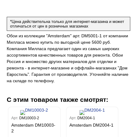
е
да
оли
 сезона
до Барталуччи Синий
м Макс
а
el Sole
rg
с
м Тренд
*Цена действительна только для интернет-магазина и может
отличаться от цен в розничных магазинах
ум Плюс
о
erior
eco
ine
ио
Обои из коллекции "Amsterdam" арт. DM5001-1 от компании
за
w
k
м Только
Милласа можно купить по выгодной цене 5600 руб.
a
Компания Милласа предлагает один из самых широких
ум Про
ord
a
а
ассортиментов качественных товаров для ремонта. Обои
рия
a 2
a
Россия и множество других материалов для отделки и
e III
м Бокс
ремонта - в интернет-магазине и оффлайн-магазинах "Дом
ум Бум
Stone
Евростиль". Гарантия от производителя. Уточняйте наличие
m
на складе по телефону.
С этим товаром также смотрят:
Арт.
DM10003-2
Арт.
DM2004-1
Amsterdam DM10003-
Amsterdam DM2004-1
2