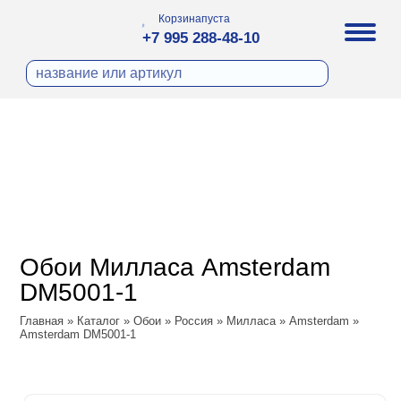
Корзина
пуста
+7 995 288-48-10
бои
И ФОТООБОИ
ра
Д ПОКРАСКУ
охолст малярный
а
ДЕКОР
ann
кт
ЛИ
тный флизелин
n
с
ческие панели
WOOD
а под покраску
o
Обои Милласа Amsterdam
 под покраску
са
DM5001-1
ые панели
Vol.2
Главная
»
Каталог
»
Обои
»
Россия
»
Милласа
»
Amsterdam
»
Amsterdam DM5001-1
Vol.3
ssic
dam