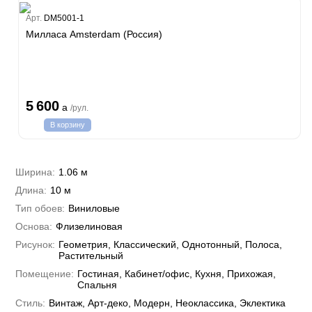
Estate
Арт.
DM5001-1
ple
Милласа Amsterdam (Россия)
y
 Си)
т
Textile
na
i Parati
5 600
a
/рул.
a Parati
В корзину
e 3
а Росси
 Yudashkin 5
 Парете
i 7
Cavalli 8
Ширина:
1.06 м
о
о
ар
hini 3
Длина:
10 м
да
RI&DECORI
Plein
м Арт
Тип обоев:
Виниловые
3
до Барталуччи Красный
i 6
а
Основа:
Флизелиновая
hini 2
лла
 Зофф
ара
Рисунок:
Геометрия, Классический, Однотонный, Полоса,
андро Аллори
Растительный
ция 106
Помещение:
Гостиная, Кабинет/офис, Кухня, Прихожая,
nie
на
Спальня
ум
а Грифони
ANCE
Стиль:
Винтаж, Арт-деко, Модерн, Неоклассика, Эклектика
и
о