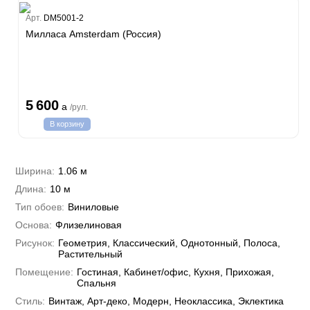
Estate
Арт.
DM5001-2
ple
Милласа Amsterdam (Россия)
y
 Си)
т
Textile
na
i Parati
5 600
a
/рул.
a Parati
В корзину
e 3
а Росси
 Yudashkin 5
 Парете
i 7
Cavalli 8
Ширина:
1.06 м
о
о
ар
hini 3
Длина:
10 м
да
RI&DECORI
Plein
м Арт
Тип обоев:
Виниловые
3
до Барталуччи Красный
i 6
а
Основа:
Флизелиновая
hini 2
лла
 Зофф
ара
Рисунок:
Геометрия, Классический, Однотонный, Полоса,
андро Аллори
Растительный
ция 106
Помещение:
Гостиная, Кабинет/офис, Кухня, Прихожая,
nie
на
Спальня
ум
а Грифони
ANCE
Стиль:
Винтаж, Арт-деко, Модерн, Неоклассика, Эклектика
и
о