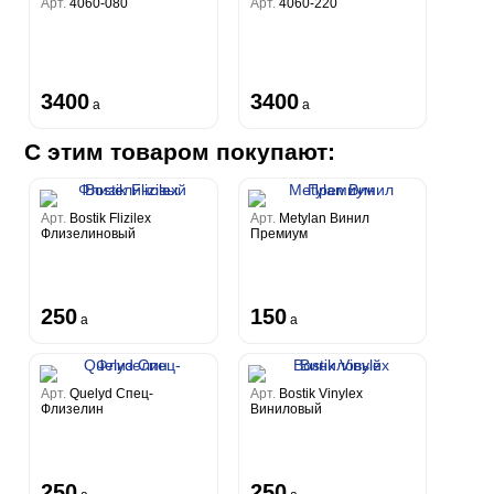
Арт.
4060-080
Арт.
4060-220
3400
3400
a
a
С этим товаром покупают:
Арт.
Bostik Flizilex
Арт.
Metylan Винил
Флизелиновый
Премиум
250
150
a
a
Арт.
Quelyd Спец-
Арт.
Bostik Vinylex
Флизелин
Виниловый
250
250