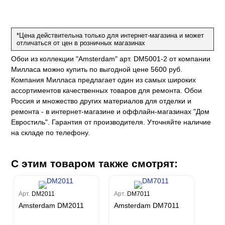
е
да
оли
 сезона
до Барталуччи Синий
м Макс
а
el Sole
rg
с
м Тренд
*Цена действительна только для интернет-магазина и может
отличаться от цен в розничных магазинах
ум Плюс
о
erior
eco
ine
ио
Обои из коллекции "Amsterdam" арт. DM5001-2 от компании
за
w
k
м Только
Милласа можно купить по выгодной цене 5600 руб.
a
Компания Милласа предлагает один из самых широких
ум Про
ord
a
а
ассортиментов качественных товаров для ремонта. Обои
рия
a 2
a
Россия и множество других материалов для отделки и
e III
м Бокс
ремонта - в интернет-магазине и оффлайн-магазинах "Дом
ум Бум
Stone
Евростиль". Гарантия от производителя. Уточняйте наличие
m
на складе по телефону.
С этим товаром также смотрят:
Арт.
DM2011
Арт.
DM7011
Amsterdam DM2011
Amsterdam DM7011