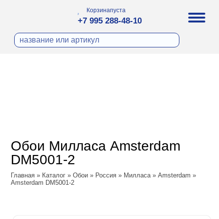
Корзина
пуста
+7 995 288-48-10
бои
И ФОТООБОИ
ра
Д ПОКРАСКУ
охолст малярный
а
ДЕКОР
ann
кт
ЛИ
тный флизелин
n
с
ческие панели
WOOD
а под покраску
o
Обои Милласа Amsterdam
 под покраску
са
DM5001-2
ые панели
Vol.2
Главная
»
Каталог
»
Обои
»
Россия
»
Милласа
»
Amsterdam
»
Amsterdam DM5001-2
Vol.3
ssic
dam