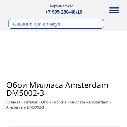
Корзина
пуста
+7 995 288-48-10
бои
И ФОТООБОИ
Д ПОКРАСКУ
ра
охолст малярный
ДЕКОР
а
ann
кт
ЛИ
тный флизелин
n
с
ические панели
WOOD
а под покраску
Обои Милласа Amsterdam
ro
и под покраску
DM5002-3
са
ые панели
t
Главная
»
Каталог
»
Обои
»
Россия
»
Милласа
»
Amsterdam
»
Amsterdam DM5002-3
 Vol.2
 Vol.3
ssic