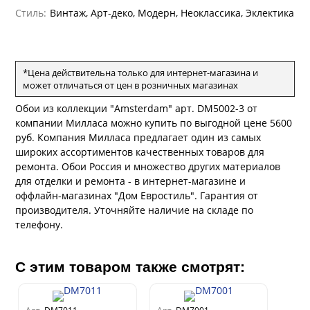
андро Аллори
Стиль:
Винтаж, Арт-деко, Модерн, Неоклассика, Эклектика
ция 106
ie
на
ум
а Грифони
ANCE
и
о
е
*Цена действительна только для интернет-магазина и
да
оли
 сезона
может отличаться от цен в розничных магазинах
рдо Барталуччи Синий
ум Макс
а
Обои из коллекции "Amsterdam" арт. DM5002-3 от
el Sole
rg
с
ум Тренд
а
компании Милласа можно купить по выгодной цене 5600
руб. Компания Милласа предлагает один из самых
ум Плюс
широких ассортиментов качественных товаров для
о
erior
ио
eco
ine
ремонта. Обои Россия и множество других материалов
за
ум Только
w
k
для отделки и ремонта - в интернет-магазине и
a
ум Про
оффлайн-магазинах "Дом Евростиль". Гарантия от
ford
a
а
производителя. Уточняйте наличие на складе по
рия
a 2
a
телефону.
м Бокс
e III
ум Бум
Stone
С этим товаром также смотрят:
m