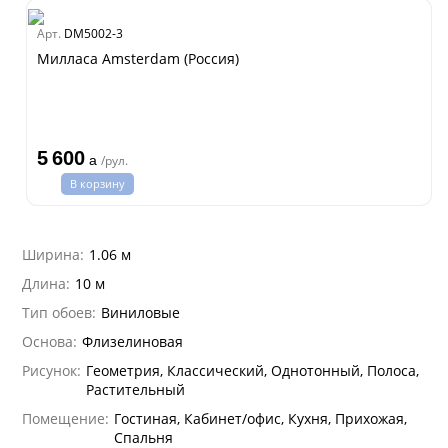
dam
Арт.
DM5002-3
Estate
Милласа Amsterdam (Россия)
ple
ry
 Си)
т
5 600
Textile
a
/рул.
na
В корзину
ti Parati
na Parati
Ширина:
1.06 м
e 3
а Росси
Длина:
10 м
 Yudashkin 5
а Парете
Тип обоев:
Виниловые
i 7
Cavalli 8
о
о
ар
hini 3
Основа:
Флизелиновая
да
I&DECORI
lein
Рисунок:
Геометрия, Классический, Однотонный, Полоса,
ум Арт
Растительный
 3
рдо Барталуччи Красный
i 6
а
Помещение:
Гостиная, Кабинет/офис, Кухня, Прихожая,
hini 2
лла
 Зофф
ара
Спальня