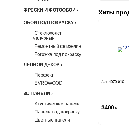
Boho
Florentine III
Бергги
Crystal
Lifestyle
Shades
ФРЕСКИ И ФОТООБОИ
Хиты про
Crystal Stone
Prestige
Citi Glam
Linen
ОБОИ ПОД ПОКРАСКУ
Empire
Natura
Стеклохолст
King
малярный
Him
Ремонтный флизелин
Рогожка под покраску
ЛЕПНОЙ ДЕКОР
Перфект
Арт.
4070-010
EVROWOOD
3D ПАНЕЛИ
Акустические панели
3400
a
Панели под покраску
Цветные панели