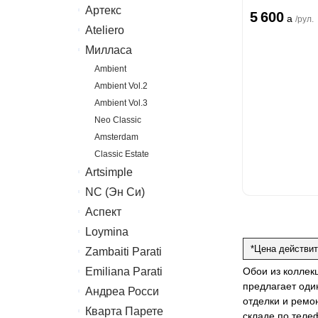
Артекс
Erismann
5 600
a
/рул.
Ateliero
Артекс
Милласа
Ateliero
Ambient
Ambient Vol.2
Ambient Vol.3
Neo Classic
Amsterdam
Classic Estate
Artsimple
NC (Эн Си)
Geometry
Mixture
Аспект
Колор
Mixture Textile
Loymina
Аспект
*Цена действит
Zambaiti Parati
Hygge 2
Emiliana Parati
Melodia
Обои из коллек
предлагает оди
Canova
Андреа Росси
G.F.Ferre 3
отделки и ремо
Gioia
Valentin Yudashkin 5
Кварта Парете
Понза
складе по теле