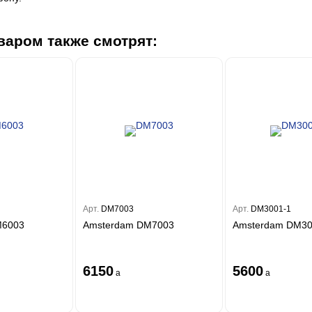
варом также смотрят:
Арт.
DM7003
Арт.
DM3001-1
M6003
Amsterdam DM7003
Amsterdam DM30
6150
5600
a
a