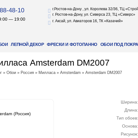
88-48-10
г.Ростов-на-Дону , ул. Королева 32/36, ТЦ «Стр
г. Ростов-на-Дону, ул. Сиверса 23, ТЦ «Сиверс»
9:00 — 19:00
г. Аксай, ул. Авиаторов 16, ТК «Казачий»
БОИ
ЛЕПНОЙ ДЕКОР
ФРЕСКИ И ФОТОПАННО
ОБОИ ПОД ПОКР
илласа Amsterdam DM2007
г
»
Обои
»
Россия
»
Милласа
»
Amsterdam
»
Amsterdam DM2007
Ширина
Длина
erdam (Россия)
Тип обоев
Основа
Рисунок