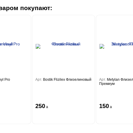
варом покупают:
nyl Pro
Арт.
Bostik Flizilex Флизелиновый
Арт.
Metylan Флизе
Премиум
250
150
a
a