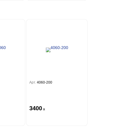
Арт.
4060-200
3400
a