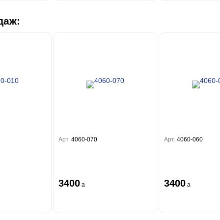
даж:
Арт.
4060-070
Арт.
4060-060
3400
3400
a
a