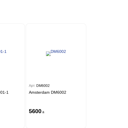
Арт.
DM6002
01-1
Amsterdam DM6002
5600
a