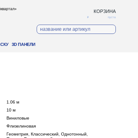
ойквартал»
КОРЗИНА
пуста
АСКУ
3D ПАНЕЛИ
:
1.06 м
:
10 м
:
Виниловые
:
Флизелиновая
:
Геометрия, Классический, Однотонный,