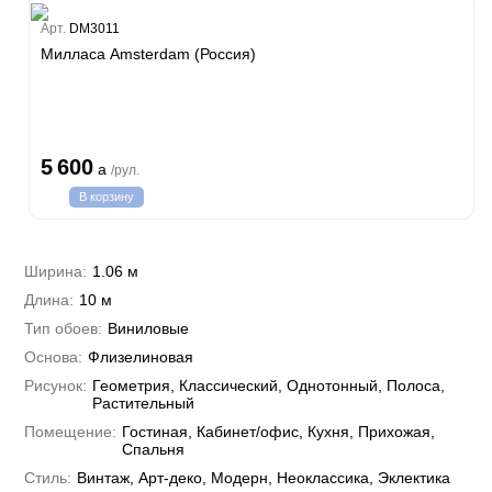
Estate
Арт.
DM3011
ple
Милласа Amsterdam (Россия)
y
 Си)
т
Textile
na
i Parati
5 600
a
/рул.
a Parati
В корзину
e 3
а Росси
 Yudashkin 5
 Парете
i 7
Cavalli 8
Ширина:
1.06 м
о
о
ар
hini 3
Длина:
10 м
да
RI&DECORI
Plein
м Арт
Тип обоев:
Виниловые
3
до Барталуччи Красный
i 6
а
Основа:
Флизелиновая
hini 2
лла
 Зофф
ара
Рисунок:
Геометрия, Классический, Однотонный, Полоса,
андро Аллори
Растительный
ция 106
Помещение:
Гостиная, Кабинет/офис, Кухня, Прихожая,
nie
на
Спальня
ум
а Грифони
ANCE
Стиль:
Винтаж, Арт-деко, Модерн, Неоклассика, Эклектика
и
о