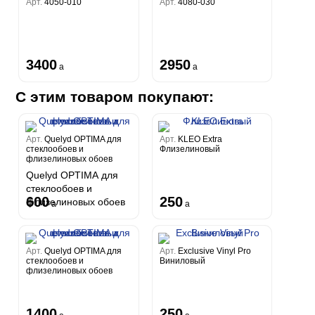
Арт.
4050-010
Арт.
4080-030
3400
2950
a
a
С этим товаром покупают:
Арт.
Quelyd OPTIMA для
Арт.
KLEO Extra
стеклообоев и
Флизелиновый
флизелиновых обоев
Quelyd OPTIMA для
стеклообоев и
600
250
флизелиновых обоев
a
a
Арт.
Quelyd OPTIMA для
Арт.
Exclusive Vinyl Pro
стеклообоев и
Виниловый
флизелиновых обоев
1400
250