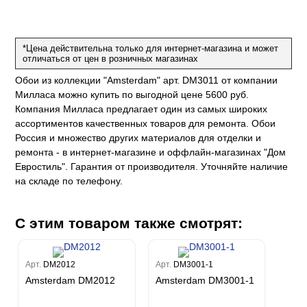
е
да
оли
 сезона
до Барталуччи Синий
м Макс
а
el Sole
rg
с
м Тренд
*Цена действительна только для интернет-магазина и может
отличаться от цен в розничных магазинах
ум Плюс
о
erior
eco
ine
ио
Обои из коллекции "Amsterdam" арт. DM3011 от компании
за
w
k
м Только
Милласа можно купить по выгодной цене 5600 руб.
a
Компания Милласа предлагает один из самых широких
ум Про
ord
a
а
ассортиментов качественных товаров для ремонта. Обои
рия
a 2
a
Россия и множество других материалов для отделки и
e III
м Бокс
ремонта - в интернет-магазине и оффлайн-магазинах "Дом
ум Бум
Stone
Евростиль". Гарантия от производителя. Уточняйте наличие
m
на складе по телефону.
С этим товаром также смотрят:
Арт.
DM2012
Арт.
DM3001-1
Amsterdam DM2012
Amsterdam DM3001-1