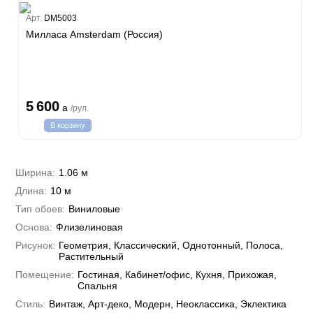
Estate
Арт.
DM5003
ple
Милласа Amsterdam (Россия)
y
 Си)
т
Textile
na
i Parati
5 600
a
/рул.
a Parati
В корзину
e 3
а Росси
 Yudashkin 5
 Парете
i 7
Cavalli 8
Ширина:
1.06 м
о
о
ар
hini 3
Длина:
10 м
да
RI&DECORI
Plein
м Арт
Тип обоев:
Виниловые
3
до Барталуччи Красный
i 6
а
Основа:
Флизелиновая
hini 2
лла
 Зофф
ара
Рисунок:
Геометрия, Классический, Однотонный, Полоса,
андро Аллори
Растительный
ция 106
Помещение:
Гостиная, Кабинет/офис, Кухня, Прихожая,
nie
на
Спальня
ум
а Грифони
ANCE
Стиль:
Винтаж, Арт-деко, Модерн, Неоклассика, Эклектика
и
о