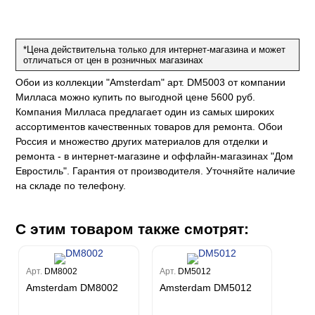
е
да
оли
 сезона
до Барталуччи Синий
м Макс
а
el Sole
rg
с
м Тренд
*Цена действительна только для интернет-магазина и может
отличаться от цен в розничных магазинах
ум Плюс
о
erior
eco
ine
ио
Обои из коллекции "Amsterdam" арт. DM5003 от компании
за
w
k
м Только
Милласа можно купить по выгодной цене 5600 руб.
a
Компания Милласа предлагает один из самых широких
ум Про
ord
a
а
ассортиментов качественных товаров для ремонта. Обои
рия
a 2
a
Россия и множество других материалов для отделки и
e III
м Бокс
ремонта - в интернет-магазине и оффлайн-магазинах "Дом
ум Бум
Stone
Евростиль". Гарантия от производителя. Уточняйте наличие
m
на складе по телефону.
С этим товаром также смотрят:
Арт.
DM8002
Арт.
DM5012
Amsterdam DM8002
Amsterdam DM5012