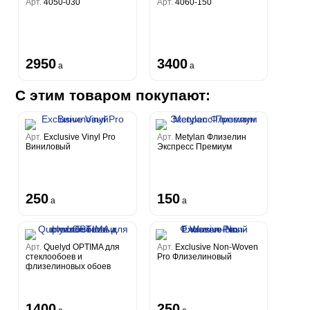
Арт.
4050-030
Арт.
4060-150
2950
3400
a
a
С этим товаром покупают:
Арт.
Exclusive Vinyl Pro
Арт.
Metylan Флизелин
Виниловый
Экспресс Премиум
250
150
a
a
Арт.
Quelyd OPTIMA для
Арт.
Exclusive Non-Woven
стеклообоев и
Pro Флизелиновый
флизелиновых обоев
1400
250