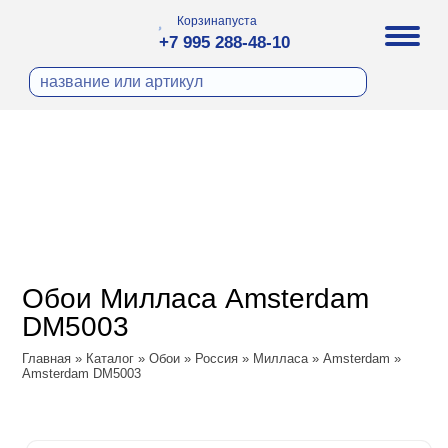
Корзина
пуста
+7 995 288-48-10
бои
И ФОТООБОИ
ра
Д ПОКРАСКУ
охолст малярный
а
ДЕКОР
ann
кт
ЛИ
тный флизелин
n
с
ческие панели
WOOD
а под покраску
o
Обои Милласа Amsterdam
 под покраску
са
DM5003
ые панели
Vol.2
Главная
»
Каталог
»
Обои
»
Россия
»
Милласа
»
Amsterdam
»
Amsterdam DM5003
Vol.3
ssic
dam