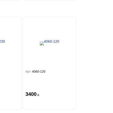
Арт.
4060-120
3400
a