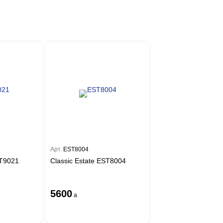
Арт.
EST8004
ST9021
Classic Estate EST8004
5600
a