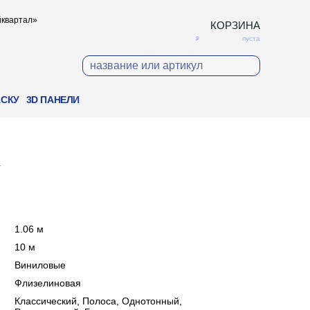
ойквартал»
КОРЗИНА
пуста
АСКУ
3D ПАНЕЛИ
1
:
1.06 м
:
10 м
:
Виниловые
:
Флизелиновая
:
Классический, Полоса, Однотонный,