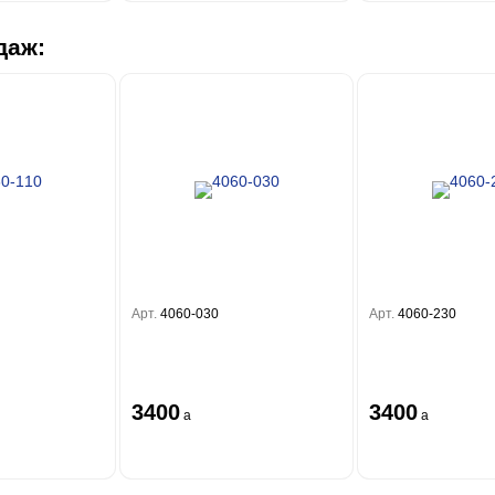
даж:
Арт.
4060-030
Арт.
4060-230
3400
3400
a
a