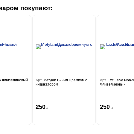
варом покупают:
lex Флизелиновый
Арт.
Metylan Винил Премиум с
Арт.
Exclusive Non-
индикатором
Флизелиновый
250
250
a
a