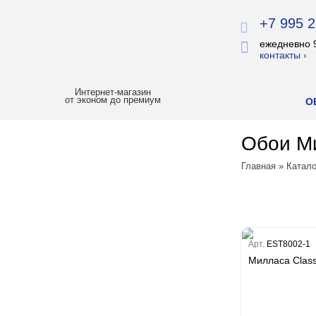
+7 995 2
ежедневно 
контакты ›
Интернет-магазин
от эконом до премиум
О
Обои Ми
ХИТЫ ПРОДАЖ
Главная
»
Катало
РАСПРОДАЖА
ЛУЧШАЯ ЦЕНА
БОИ
Арт.
EST8002-1
Милласа Classi
Все обои
Палитра
Erismann
Палитра