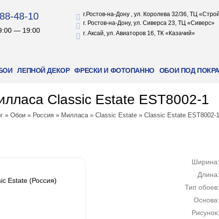
88-48-10
г.Ростов-на-Дону , ул. Королева 32/36, ТЦ «Стр
г. Ростов-на-Дону, ул. Сиверса 23, ТЦ «Сиверс»
9:00 — 19:00
г. Аксай, ул. Авиаторов 16, ТК «Казачий»
БОИ
ЛЕПНОЙ ДЕКОР
ФРЕСКИ И ФОТОПАННО
ОБОИ ПОД ПОКР
лласа Classic Estate EST8002-1
г
»
Обои
»
Россия
»
Милласа
»
Classic Estate
»
Classic Estate EST8002-
Ширина
Длина
c Estate (Россия)
Тип обоев
Основа
Рисунок