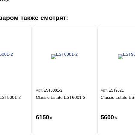
варом также смотрят:
Арт.
EST6001-2
Арт.
EST9021
e EST5001-2
Classic Estate EST6001-2
Classic Estate E
6150
5600
a
a