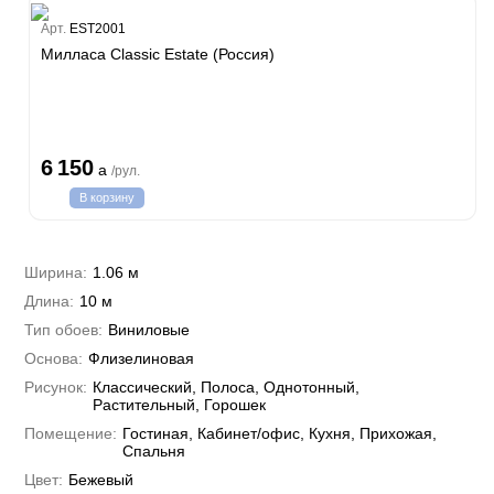
Estate
Арт.
EST2001
ple
Милласа Classic Estate (Россия)
y
 Си)
т
Textile
na
i Parati
6 150
a
/рул.
a Parati
В корзину
e 3
а Росси
 Yudashkin 5
 Парете
i 7
Cavalli 8
Ширина:
1.06 м
о
о
ар
hini 3
Длина:
10 м
да
RI&DECORI
Plein
м Арт
Тип обоев:
Виниловые
3
до Барталуччи Красный
i 6
а
Основа:
Флизелиновая
hini 2
лла
 Зофф
ара
Рисунок:
Классический, Полоса, Однотонный,
андро Аллори
Растительный, Горошек
ция 106
Помещение:
Гостиная, Кабинет/офис, Кухня, Прихожая,
nie
на
Спальня
ум
а Грифони
ANCE
Цвет:
Бежевый
и
о