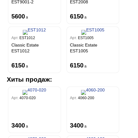
EST9001-2
EST2008
5600
6150
a
a
Арт.
EST1012
Арт.
EST1005
Classic Estate
Classic Estate
EST1012
EST1005
6150
6150
a
a
Хиты продаж:
Арт.
4070-020
Арт.
4060-200
3400
3400
a
a