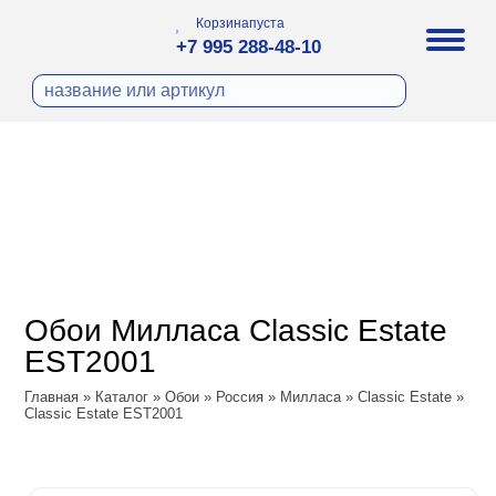
Корзина
пуста
+7 995 288-48-10
бои
И ФОТООБОИ
ра
Д ПОКРАСКУ
охолст малярный
а
ДЕКОР
ann
кт
ЛИ
тный флизелин
n
с
ческие панели
WOOD
а под покраску
o
Обои Милласа Classic Estate
 под покраску
са
EST2001
ые панели
Vol.2
Главная
»
Каталог
»
Обои
»
Россия
»
Милласа
»
Classic Estate
»
Classic Estate EST2001
Vol.3
ssic
dam