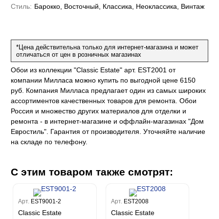
е
да
Стиль:
Барокко, Восточный, Классика, Неоклассика, Винтаж
оли
 сезона
до Барталуччи Синий
м Макс
а
el Sole
rg
с
м Тренд
ум Плюс
*Цена действительна только для интернет-магазина и может
о
erior
eco
ine
отличаться от цен в розничных магазинах
ио
за
w
k
м Только
a
Обои из коллекции "Classic Estate" арт. EST2001 от
ум Про
компании Милласа можно купить по выгодной цене 6150
ord
a
а
рия
руб. Компания Милласа предлагает один из самых широких
a 2
a
ассортиментов качественных товаров для ремонта. Обои
e III
м Бокс
Россия и множество других материалов для отделки и
ум Бум
Stone
ремонта - в интернет-магазине и оффлайн-магазинах "Дом
m
Евростиль". Гарантия от производителя. Уточняйте наличие
на складе по телефону.
С этим товаром также смотрят:
Арт.
EST9001-2
Арт.
EST2008
Classic Estate
Classic Estate