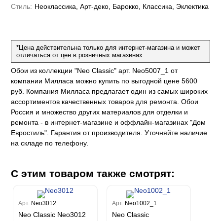
Рагионе
Fipar
Бриджида
Стиль:
Неоклассика, Арт-деко, Барокко, Классика, Эклектика
Стромболи
Четыре сезона
Mainz
Дукале
Azzurra
Бернардо Барталуччи Синий
Гемма
Спектрум Макс
Барбара
Colori Del Sole
Marburg
Коко
Беатрис
Спектрум Тренд
Ребекка
Felicita
Чезара
Kumano
Rasch
Спектрум Плюс
Бруни
*Цена действительна только для интернет-магазина и может
Палаззо
Loft Superior
отличаться от цен в розничных магазинах
Grandeco
Chatelaine
Гави
Джорджио
Карназза
City Glow
Sherlock
Спектрум Только
Prisma
Обои из коллекции "Neo Classic" арт. Neo5007_1 от
Биги
Touch
Riva
Спектрум Про
компании Милласа можно купить по выгодной цене 5600
Wiganford
La Storia
Легенда
Wisper
Salsa
руб. Компания Милласа предлагает один из самых широких
Пальмария
La Storia 2
Du&Ka
Lunman
Boho
ассортиментов качественных товаров для ремонта. Обои
Florentine III
Спектрум Бокс
Crystal
Lifestyle
Россия и множество других материалов для отделки и
Shades
Спектрум Бум
Crystal Stone
Prestige
ремонта - в интернет-магазине и оффлайн-магазинах "Дом
Citi Glam
Бергги
Linen
Евростиль". Гарантия от производителя. Уточняйте наличие
Empire
на складе по телефону.
Natura
King
Him
С этим товаром также смотрят:
Арт.
Neo3012
Арт.
Neo1002_1
Neo Classic Neo3012
Neo Classic