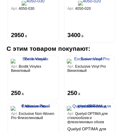
Арт.
4050-030
Арт.
4050-020
2950
3400
a
a
С этим товаром покупают:
Арт.
Bostik Vinylex
Арт.
Exclusive Vinyl Pro
Виниловый
Виниловый
250
250
a
a
Арт.
Exclusive Non-Woven
Арт.
Quelyd OPTIMA для
Pro Флизелиновый
стеклообоев и
флизелиновых обоев
Quelyd OPTIMA для