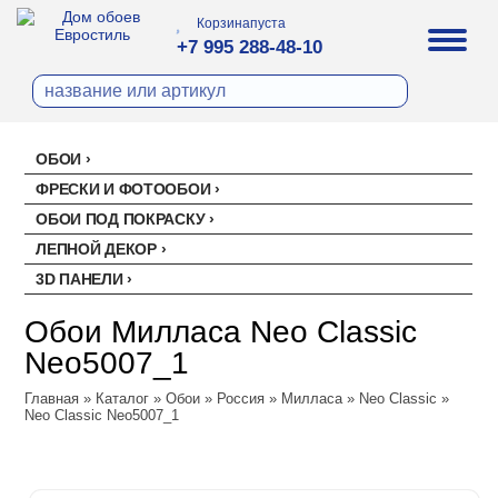
Корзина
пуста
+7 995 288-48-10
ОБОИ
Все обои
ФРЕСКИ И ФОТООБОИ
Палитра
ОБОИ ПОД ПОКРАСКУ
Стеклохолст малярный
Палитра
ЛЕПНОЙ ДЕКОР
Erismann
Перфект
3D ПАНЕЛИ
Ремонтный флизелин
Erismann
Артекс
Акустические панели
EVROWOOD
Рогожка под покраску
Артекс
Ateliero
Обои Милласа Neo Classic
Панели под покраску
Ateliero
Милласа
Neo5007_1
Цветные панели
Ambient
Главная
Ambient Vol.2
»
Каталог
»
Обои
»
Россия
»
Милласа
»
Neo Classic
»
Neo Classic Neo5007_1
Ambient Vol.3
Neo Classic
Amsterdam