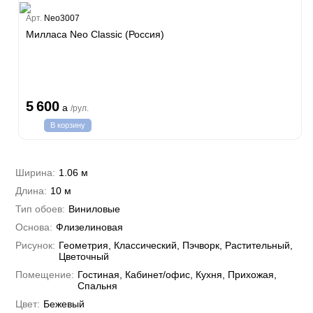
Estate
Арт.
Neo3007
ple
Милласа Neo Classic (Россия)
y
 Си)
т
Textile
na
i Parati
5 600
a
/рул.
a Parati
В корзину
e 3
а Росси
 Yudashkin 5
 Парете
i 7
Cavalli 8
Ширина:
1.06 м
о
о
ар
hini 3
Длина:
10 м
да
RI&DECORI
Plein
м Арт
Тип обоев:
Виниловые
3
до Барталуччи Красный
i 6
а
Основа:
Флизелиновая
hini 2
лла
 Зофф
ара
Рисунок:
Геометрия, Классический, Пэчворк, Растительный,
андро Аллори
Цветочный
ция 106
Помещение:
Гостиная, Кабинет/офис, Кухня, Прихожая,
nie
на
Спальня
ум
а Грифони
ANCE
Цвет:
Бежевый
и
о