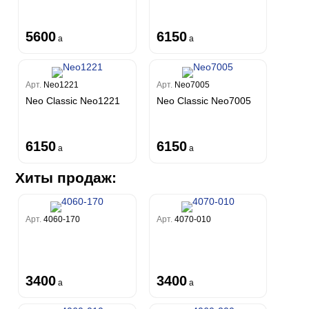
5600
6150
a
a
Арт.
Neo1221
Арт.
Neo7005
Neo Classic Neo1221
Neo Classic Neo7005
6150
6150
a
a
Хиты продаж:
Арт.
4060-170
Арт.
4070-010
3400
3400
a
a