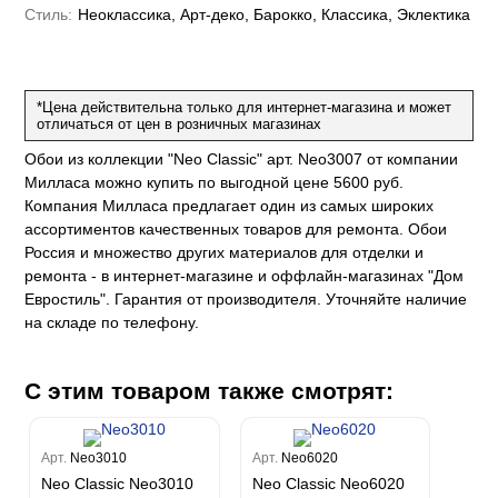
е
да
Стиль:
Неоклассика, Арт-деко, Барокко, Классика, Эклектика
оли
 сезона
до Барталуччи Синий
м Макс
а
el Sole
rg
с
м Тренд
ум Плюс
*Цена действительна только для интернет-магазина и может
о
erior
eco
ine
отличаться от цен в розничных магазинах
ио
за
w
k
м Только
a
Обои из коллекции "Neo Classic" арт. Neo3007 от компании
ум Про
Милласа можно купить по выгодной цене 5600 руб.
ord
a
а
рия
Компания Милласа предлагает один из самых широких
a 2
a
ассортиментов качественных товаров для ремонта. Обои
e III
м Бокс
Россия и множество других материалов для отделки и
ум Бум
Stone
ремонта - в интернет-магазине и оффлайн-магазинах "Дом
m
Евростиль". Гарантия от производителя. Уточняйте наличие
на складе по телефону.
С этим товаром также смотрят:
Арт.
Neo3010
Арт.
Neo6020
Neo Classic Neo3010
Neo Classic Neo6020