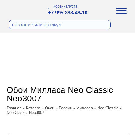
Корзина
пуста
+7 995 288-48-10
бои
И ФОТООБОИ
ра
Д ПОКРАСКУ
охолст малярный
а
ДЕКОР
ann
кт
ЛИ
тный флизелин
n
с
ческие панели
WOOD
а под покраску
o
Обои Милласа Neo Classic
 под покраску
са
Neo3007
ые панели
Vol.2
Главная
»
Каталог
»
Обои
»
Россия
»
Милласа
»
Neo Classic
»
Neo Classic Neo3007
Vol.3
ssic
dam