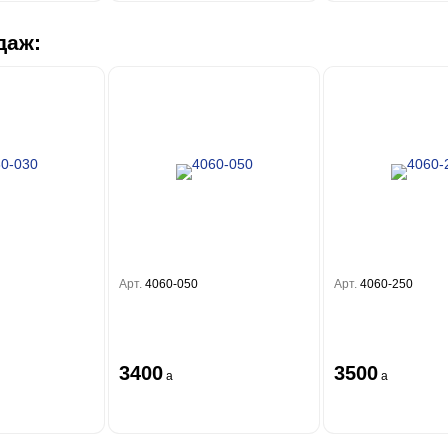
даж:
Арт.
4060-050
Арт.
4060-250
3400
3500
a
a