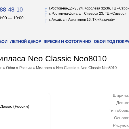
88-48-10
г.Ростов-на-Дону , ул. Королева 32/36, ТЦ «Стр
г. Ростов-на-Дону, ул. Сиверса 23, ТЦ «Сиверс»
9:00 — 19:00
г. Аксай, ул. Авиаторов 16, ТК «Казачий»
БОИ
ЛЕПНОЙ ДЕКОР
ФРЕСКИ И ФОТОПАННО
ОБОИ ПОД ПОКР
лласа Neo Classic Neo8010
г
»
Обои
»
Россия
»
Милласа
»
Neo Classic
»
Neo Classic Neo8010
Ширина
Длина
lassic (Россия)
Тип обоев
Основа
Рисунок