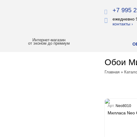
+7 995 2
ежедневно 
контакты ›
Интернет-магазин
от эконом до премиум
О
Обои Ми
ХИТЫ ПРОДАЖ
Главная
»
Катало
РАСПРОДАЖА
ЛУЧШАЯ ЦЕНА
БОИ
Арт.
Neo8010
Милласа Neo C
Все обои
Палитра
Erismann
Палитра