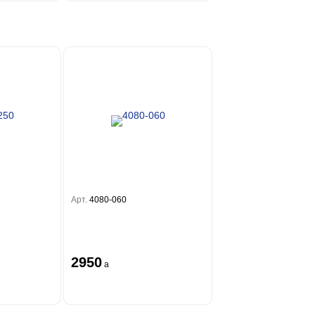
Арт.
4080-060
2950
a