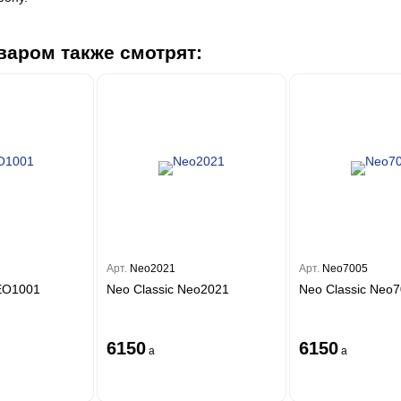
варом также смотрят:
Арт.
Neo2021
Арт.
Neo7005
NEO1001
Neo Classic Neo2021
Neo Classic Neo
6150
6150
a
a