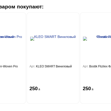
варом покупают:
on-Woven Pro
Арт.
KLEO SMART Виниловый
Арт.
Bostik Flizilex
250
250
a
a