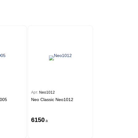
Арт.
Neo1012
7005
Neo Classic Neo1012
6150
a