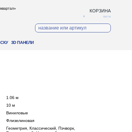
ойквартал»
КОРЗИНА
пуста
АСКУ
3D ПАНЕЛИ
:
1.06 м
:
10 м
:
Виниловые
:
Флизелиновая
:
Геометрия, Классический, Пэчворк,