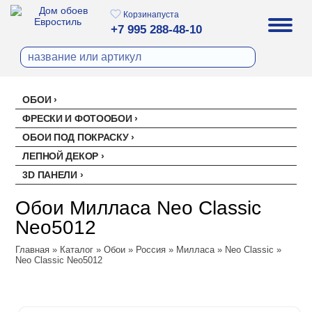
Корзина
пуста
+7 995 288-48-10
ОБОИ
Все обои
ФРЕСКИ И ФОТООБОИ
Палитра
ОБОИ ПОД ПОКРАСКУ
Стеклохолст малярный
Палитра
ЛЕПНОЙ ДЕКОР
Erismann
Перфект
3D ПАНЕЛИ
Ремонтный флизелин
Erismann
Артекс
Акустические панели
EVROWOOD
Рогожка под покраску
Артекс
Ateliero
Обои Милласа Neo Classic
Панели под покраску
Ateliero
Милласа
Neo5012
Цветные панели
Ambient
Главная
Ambient Vol.2
»
Каталог
»
Обои
»
Россия
»
Милласа
»
Neo Classic
»
Neo Classic Neo5012
Ambient Vol.3
Neo Classic
Amsterdam