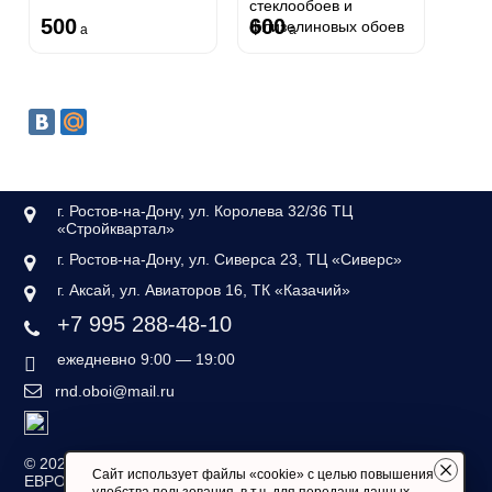
стеклообоев и
500
600
флизелиновых обоев
a
a
г. Ростов-на-Дону, ул. Королева 32/36 ТЦ
«Стройквартал»
г. Ростов-на-Дону, ул. Сиверса 23, ТЦ «Сиверс»
г. Аксай, ул. Авиаторов 16, ТК «Казачий»
+7 995 288-48-10
ежедневно 9:00 — 19:00
rnd.oboi@mail.ru
©
2026 — «Дом обоев
Сайт использует файлы «cookie» с целью повышения
ЕВРОСТИЛЬ»