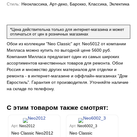
Рагионе
Fipar
Бриджида
Стиль:
Неоклассика, Арт-деко, Барокко, Классика, Эклектика
Стромболи
Четыре сезона
Mainz
Дукале
Azzurra
Бернардо Барталуччи Синий
Гемма
Спектрум Макс
Барбара
Colori Del Sole
Marburg
Коко
Беатрис
Спектрум Тренд
Ребекка
Felicita
Чезара
Kumano
Rasch
Спектрум Плюс
Бруни
*Цена действительна только для интернет-магазина и может
Палаззо
Loft Superior
отличаться от цен в розничных магазинах
Grandeco
Chatelaine
Гави
Джорджио
Карназза
City Glow
Sherlock
Спектрум Только
Prisma
Обои из коллекции "Neo Classic" арт. Neo5012 от компании
Биги
Touch
Riva
Спектрум Про
Милласа можно купить по выгодной цене 5600 руб.
Wiganford
La Storia
Легенда
Wisper
Salsa
Компания Милласа предлагает один из самых широких
Пальмария
La Storia 2
Du&Ka
Lunman
Boho
ассортиментов качественных товаров для ремонта. Обои
Florentine III
Спектрум Бокс
Crystal
Lifestyle
Россия и множество других материалов для отделки и
Shades
Спектрум Бум
Crystal Stone
Prestige
ремонта - в интернет-магазине и оффлайн-магазинах "Дом
Citi Glam
Бергги
Linen
Евростиль". Гарантия от производителя. Уточняйте наличие
Empire
на складе по телефону.
Natura
King
Him
С этим товаром также смотрят:
Арт.
Neo2012
Арт.
Neo6002_3
Neo Classic Neo2012
Neo Classic