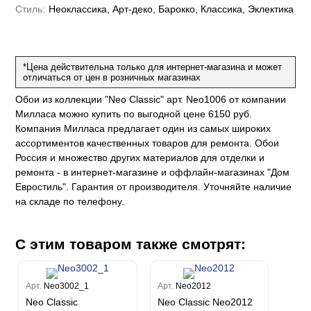
е
да
Стиль:
Неоклассика, Арт-деко, Барокко, Классика, Эклектика
оли
 сезона
до Барталуччи Синий
м Макс
а
el Sole
rg
с
м Тренд
ум Плюс
*Цена действительна только для интернет-магазина и может
о
erior
eco
ine
отличаться от цен в розничных магазинах
ио
за
w
k
м Только
a
Обои из коллекции "Neo Classic" арт. Neo1006 от компании
ум Про
Милласа можно купить по выгодной цене 6150 руб.
ord
a
а
рия
Компания Милласа предлагает один из самых широких
a 2
a
ассортиментов качественных товаров для ремонта. Обои
e III
м Бокс
Россия и множество других материалов для отделки и
ум Бум
Stone
ремонта - в интернет-магазине и оффлайн-магазинах "Дом
m
Евростиль". Гарантия от производителя. Уточняйте наличие
на складе по телефону.
С этим товаром также смотрят:
Арт.
Neo3002_1
Арт.
Neo2012
Neo Classic
Neo Classic Neo2012