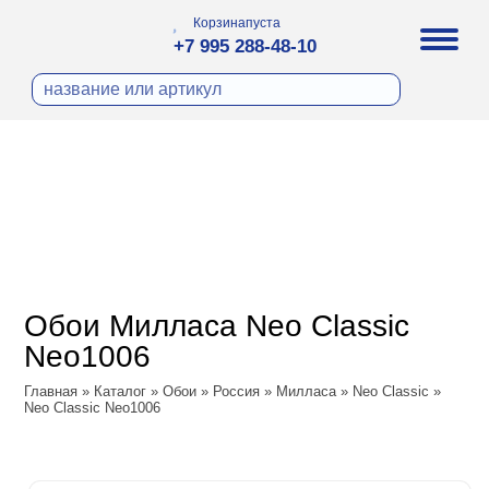
Корзина
пуста
+7 995 288-48-10
бои
И ФОТООБОИ
ра
Д ПОКРАСКУ
охолст малярный
а
ДЕКОР
ann
кт
ЛИ
тный флизелин
n
с
ческие панели
WOOD
а под покраску
o
Обои Милласа Neo Classic
 под покраску
са
Neo1006
ые панели
Vol.2
Главная
»
Каталог
»
Обои
»
Россия
»
Милласа
»
Neo Classic
»
Neo Classic Neo1006
Vol.3
ssic
dam