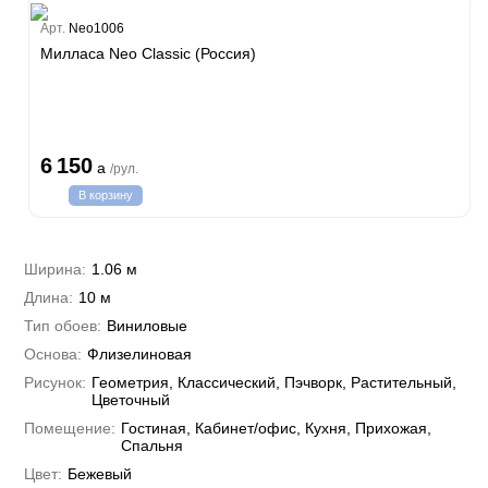
Estate
Арт.
Neo1006
ple
Милласа Neo Classic (Россия)
y
 Си)
т
Textile
na
i Parati
6 150
a
/рул.
a Parati
В корзину
e 3
а Росси
 Yudashkin 5
 Парете
i 7
Cavalli 8
Ширина:
1.06 м
о
о
ар
hini 3
Длина:
10 м
да
RI&DECORI
Plein
м Арт
Тип обоев:
Виниловые
3
до Барталуччи Красный
i 6
а
Основа:
Флизелиновая
hini 2
лла
 Зофф
ара
Рисунок:
Геометрия, Классический, Пэчворк, Растительный,
андро Аллори
Цветочный
ция 106
Помещение:
Гостиная, Кабинет/офис, Кухня, Прихожая,
nie
на
Спальня
ум
а Грифони
ANCE
Цвет:
Бежевый
и
о