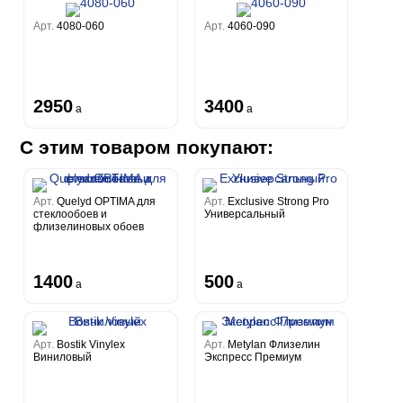
Арт.
4080-060
Арт.
4060-090
2950
3400
a
a
С этим товаром покупают:
Арт.
Quelyd OPTIMA для
Арт.
Exclusive Strong Pro
стеклообоев и
Универсальный
флизелиновых обоев
1400
500
a
a
Арт.
Bostik Vinylex
Арт.
Metylan Флизелин
Виниловый
Экспресс Премиум