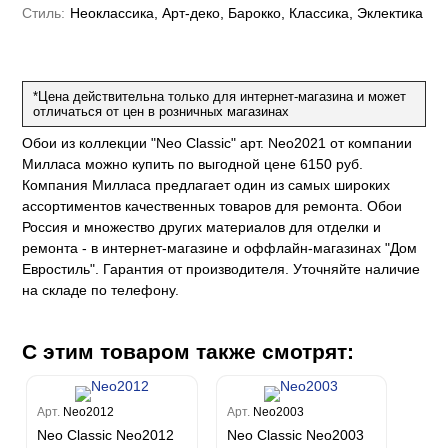
Рагионе
Fipar
Бриджида
Стиль:
Неоклассика, Арт-деко, Барокко, Классика, Эклектика
Стромболи
Четыре сезона
Mainz
Дукале
Azzurra
Бернардо Барталуччи Синий
Гемма
Спектрум Макс
Барбара
Colori Del Sole
Marburg
Коко
Беатрис
Спектрум Тренд
Ребекка
Felicita
Чезара
Kumano
Rasch
Спектрум Плюс
Бруни
*Цена действительна только для интернет-магазина и может
Палаззо
Loft Superior
отличаться от цен в розничных магазинах
Grandeco
Chatelaine
Гави
Джорджио
Карназза
City Glow
Sherlock
Спектрум Только
Prisma
Обои из коллекции "Neo Classic" арт. Neo2021 от компании
Биги
Touch
Riva
Спектрум Про
Милласа можно купить по выгодной цене 6150 руб.
Wiganford
La Storia
Легенда
Wisper
Salsa
Компания Милласа предлагает один из самых широких
Пальмария
La Storia 2
Du&Ka
Lunman
Boho
ассортиментов качественных товаров для ремонта. Обои
Florentine III
Спектрум Бокс
Crystal
Lifestyle
Россия и множество других материалов для отделки и
Shades
Спектрум Бум
Crystal Stone
Prestige
ремонта - в интернет-магазине и оффлайн-магазинах "Дом
Citi Glam
Бергги
Linen
Евростиль". Гарантия от производителя. Уточняйте наличие
Empire
на складе по телефону.
Natura
King
Him
С этим товаром также смотрят:
Арт.
Neo2012
Арт.
Neo2003
Neo Classic Neo2012
Neo Classic Neo2003