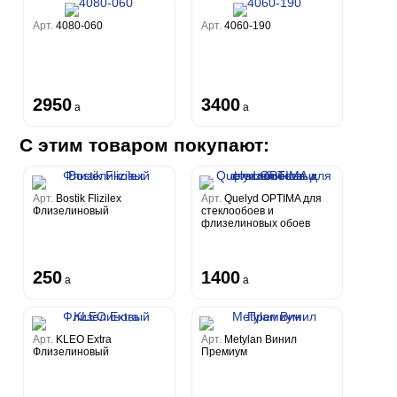
Арт.
4080-060
Арт.
4060-190
2950
3400
a
a
С этим товаром покупают:
Арт.
Bostik Flizilex
Арт.
Quelyd OPTIMA для
Флизелиновый
стеклообоев и
флизелиновых обоев
250
1400
a
a
Арт.
KLEO Extra
Арт.
Metylan Винил
Флизелиновый
Премиум