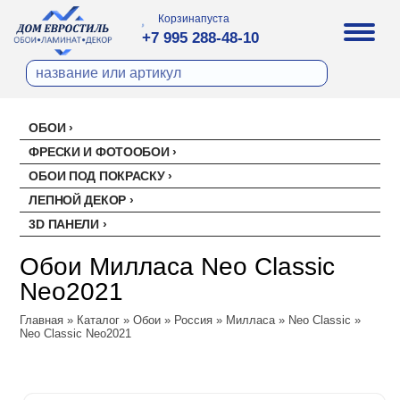
Корзина
пуста
+7 995 288-48-10
ОБОИ
Все обои
ФРЕСКИ И ФОТООБОИ
Палитра
ОБОИ ПОД ПОКРАСКУ
Стеклохолст малярный
Палитра
ЛЕПНОЙ ДЕКОР
Erismann
Перфект
3D ПАНЕЛИ
Ремонтный флизелин
Erismann
Артекс
Акустические панели
EVROWOOD
Рогожка под покраску
Артекс
Ateliero
Обои Милласа Neo Classic
Панели под покраску
Ateliero
Милласа
Neo2021
Цветные панели
Ambient
Главная
Ambient Vol.2
»
Каталог
»
Обои
»
Россия
»
Милласа
»
Neo Classic
»
Neo Classic Neo2021
Ambient Vol.3
Neo Classic
Amsterdam