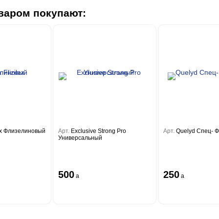
варом покупают:
lex Флизелиновый
Арт.
Exclusive Strong Pro
Арт.
Quelyd Спец- 
Универсальный
500
250
a
a