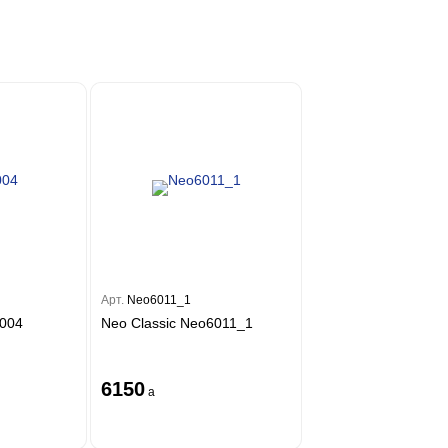
Арт.
Neo6011_1
2004
Neo Classic Neo6011_1
6150
a