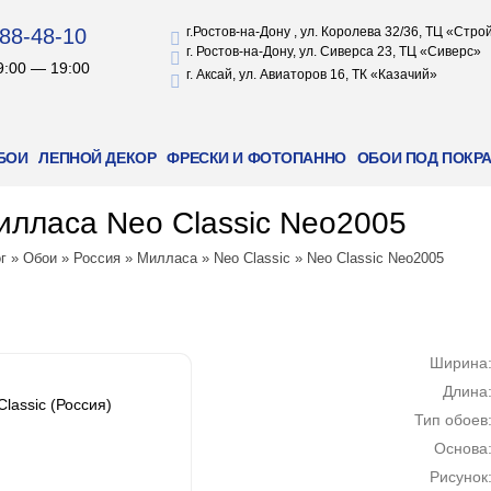
88-48-10
г.Ростов-на-Дону , ул. Королева 32/36, ТЦ «Стр
г. Ростов-на-Дону, ул. Сиверса 23, ТЦ «Сиверс»
9:00 — 19:00
г. Аксай, ул. Авиаторов 16, ТК «Казачий»
БОИ
ЛЕПНОЙ ДЕКОР
ФРЕСКИ И ФОТОПАННО
ОБОИ ПОД ПОКР
лласа Neo Classic Neo2005
г
»
Обои
»
Россия
»
Милласа
»
Neo Classic
»
Neo Classic Neo2005
Ширина
Длина
lassic (Россия)
Тип обоев
Основа
Рисунок