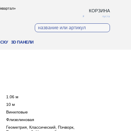
ойквартал»
КОРЗИНА
пуста
АСКУ
3D ПАНЕЛИ
:
1.06 м
:
10 м
:
Виниловые
:
Флизелиновая
:
Геометрия, Классический, Пэчворк,