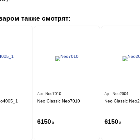
варом также смотрят:
Арт.
Neo7010
Арт.
Neo2004
eo4005_1
Neo Classic Neo7010
Neo Classic Neo
6150
6150
a
a