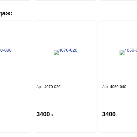
даж:
Арт.
4070-020
Арт.
4050-040
3400
3400
a
a