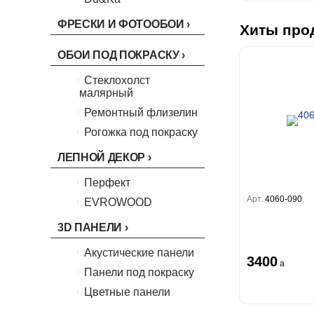
Boho
Florentine III
Бергги
Crystal
Lifestyle
Shades
ФРЕСКИ И ФОТООБОИ
Хиты про
Crystal Stone
Prestige
Citi Glam
Linen
ОБОИ ПОД ПОКРАСКУ
Empire
Natura
Стеклохолст
King
малярный
Him
Ремонтный флизелин
Рогожка под покраску
ЛЕПНОЙ ДЕКОР
Перфект
Арт.
4060-090
EVROWOOD
3D ПАНЕЛИ
Акустические панели
3400
a
Панели под покраску
Цветные панели