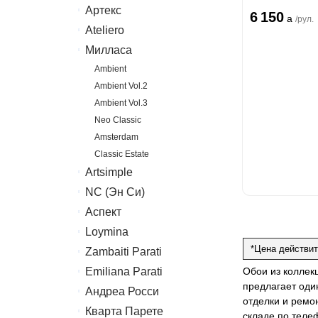
Артекс
Erismann
6 150
a
/рул.
Ateliero
Артекс
Милласа
Ateliero
Ambient
Ambient Vol.2
Ambient Vol.3
Neo Classic
Amsterdam
Classic Estate
Artsimple
NC (Эн Си)
Geometry
Mixture
Аспект
Колор
Mixture Textile
Loymina
Аспект
*Цена действит
Zambaiti Parati
Hygge 2
Emiliana Parati
Melodia
Обои из коллек
предлагает оди
Canova
Андреа Росси
G.F.Ferre 3
отделки и ремо
Gioia
Valentin Yudashkin 5
Кварта Парете
Понза
складе по теле