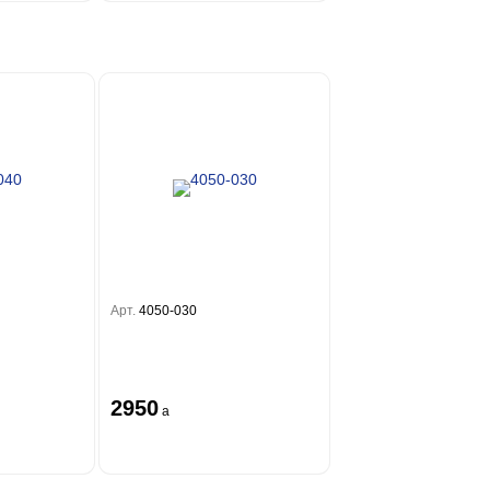
Арт.
4050-030
2950
a