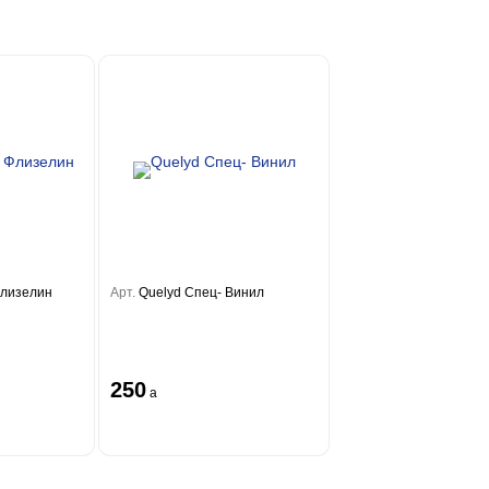
Флизелин
Арт.
Quelyd Спец- Винил
250
a