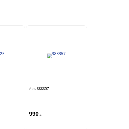
Арт.
388357
990
a