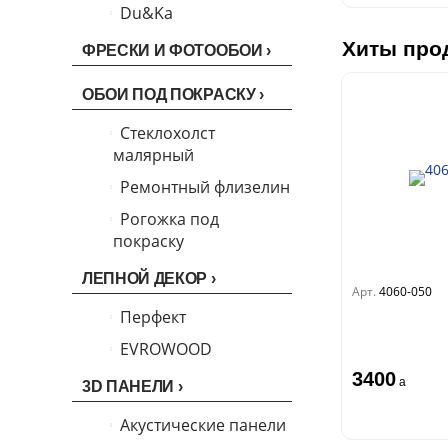
La Storia 2
Du&Ka
Lunman
Boho
Florentine III
Бергги
Crystal
Lifestyle
Shades
Хиты про
ФРЕСКИ И ФОТООБОИ
Crystal Stone
Prestige
Citi Glam
ОБОИ ПОД ПОКРАСКУ
Linen
Empire
Natura
Стеклохолст
King
малярный
Him
Ремонтный флизелин
Рогожка под
покраску
ЛЕПНОЙ ДЕКОР
Арт.
4060-050
Перфект
EVROWOOD
3400
a
3D ПАНЕЛИ
Акустические панели