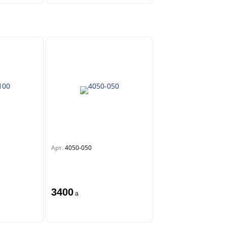
Арт.
4050-050
3400
a