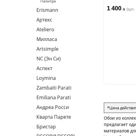
Палитра
1 400
a
/рул.
Erismann
Артекс
Erismann
Ateliero
Артекс
Милласа
Ateliero
Artsimple
Ambient
Ambient Vol.2
NC (Эн Си)
Geometry
Ambient Vol.3
Mixture
Аспект
Колор
Neo Classic
Mixture Textile
Loymina
Аспект
Amsterdam
Zambaiti Parati
Hygge 2
Classic Estate
Emiliana Parati
Melodia
Canova
Андреа Росси
G.F.Ferre 3
*Цена действи
Gioia
Valentin Yudashkin 5
Кварта Парете
Понза
Обои из колле
Trussardi 7
Roberto Cavalli 8
предлагает од
Вулкано
Бристар
Коррадо
Lamborghini 3
материалов для
Иски
Джоконда
Villa