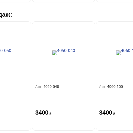
даж:
Арт.
4050-040
Арт.
4060-100
3400
3400
a
a