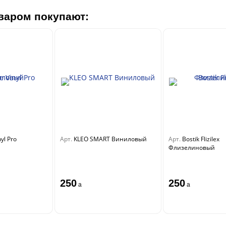
варом покупают:
nyl Pro
Арт.
KLEO SMART Виниловый
Арт.
Bostik Flizilex
Флизелиновый
250
250
a
a