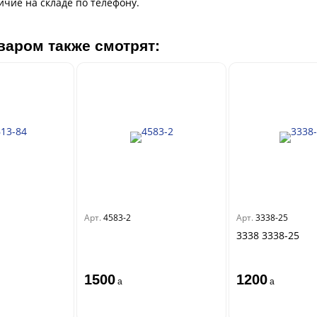
ичие на складе по телефону.
варом также смотрят:
Арт.
4583-2
Арт.
3338-25
3338 3338-25
1500
1200
a
a