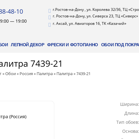
г.Ростов-на-Дону , ул. Королева 32/36, ТЦ «Ст
88-48-10
г. Ростов-на-Дону, ул. Сиверса 23, ТЦ «Сиверс»
9:00 — 19:00
г. Аксай, ул. Авиаторов 16, ТК «Казачий»
БОИ
ЛЕПНОЙ ДЕКОР
ФРЕСКИ И ФОТОПАННО
ОБОИ ПОД ПОКР
алитра 7439-21
г
»
Обои
»
Россия
»
Палитра
»
Палитра
»
7439-21
Ширина
Длина
тра (Россия)
Тип обоев
Основа