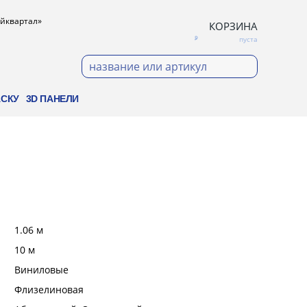
ройквартал»
КОРЗИНА
пуста
АСКУ
3D ПАНЕЛИ
:
1.06 м
:
10 м
:
Виниловые
:
Флизелиновая