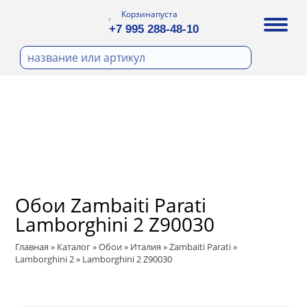
Корзина
пуста
+7 995 288-48-10
бои
И ФОТООБОИ
Д ПОКРАСКУ
ра
охолст малярный
ДЕКОР
а
ann
кт
ЛИ
тный флизелин
n
с
ические панели
WOOD
а под покраску
Обои Zambaiti Parati
ro
и под покраску
Lamborghini 2 Z90030
са
ые панели
t
Главная
»
Каталог
»
Обои
»
Италия
»
Zambaiti Parati
»
ple
Lamborghini 2
»
Lamborghini 2 Z90030
 Vol.2
ry
 Си)
 Vol.3
т
ssic
Textile