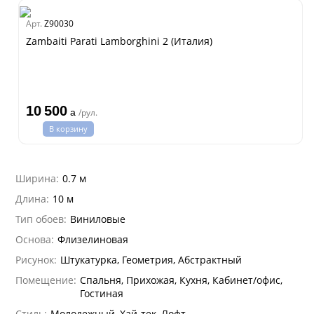
na
dam
Арт.
Z90030
ti Parati
Estate
Zambaiti Parati Lamborghini 2 (Италия)
i 7
10 500
a
/рул.
hini 3
В корзину
lein
i 6
Ширина:
0.7 м
hini 2
Длина:
10 м
na Parati
Тип обоев:
Виниловые
e 3
а Росси
Основа:
Флизелиновая
 Yudashkin 5
а Парете
Рисунок:
Штукатурка, Геометрия, Абстрактный
Cavalli 8
о
о
ар
Помещение:
Спальня, Прихожая, Кухня, Кабинет/офис,
да
I&DECORI
Гостиная
ум Арт
 3
Стиль:
Молодежный, Хай-тек, Лофт