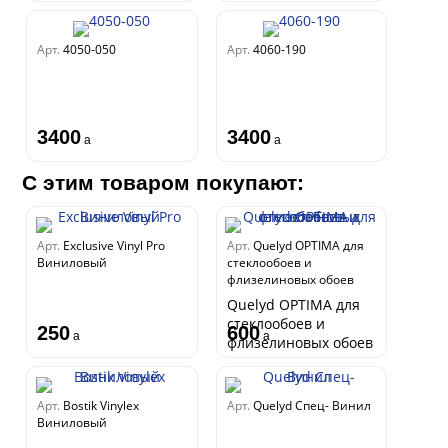
Арт.
4050-050
Арт.
4060-190
3400
3400
a
a
С этим товаром покупают:
Арт.
Exclusive Vinyl Pro
Арт.
Quelyd OPTIMA для
Виниловый
стеклообоев и
флизелиновых обоев
Quelyd OPTIMA для
стеклообоев и
250
600
a
a
флизелиновых обоев
Арт.
Bostik Vinylex
Арт.
Quelyd Спец- Винил
Виниловый