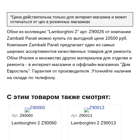
на
ум
а Грифони
ANCE
и
о
е
*Цена действительна только для интернет-магазина и может
да
оли
 сезона
отличаться от цен в розничных магазинах
рдо Барталуччи Синий
м Макс
а
el Sole
Обои из коллекции "Lamborghini 2" арт. Z90026 от компании
rg
с
м Тренд
Zambaiti Parati можно купить по выгодной цене 10500 руб.
ум Плюс
Компания Zambaiti Parati предлагает один из самых
о
erior
eco
ine
ио
широких ассортиментов качественных товаров для ремонта.
за
w
k
м Только
Обои Италия и множество других материалов для отделки и
a
ремонта - в интернет-магазине и оффлайн-магазинах "Дом
ум Про
ord
a
а
Евростиль". Гарантия от производителя. Уточняйте наличие
рия
a 2
a
на складе по телефону.
e III
м Бокс
ум Бум
Stone
m
С этим товаром также смотрят:
Арт.
Z90060
Арт.
Z90013
Lamborghini 2 Z90060
Lamborghini 2 Z90013