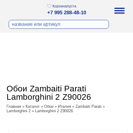
Корзина
пуста
+7 995 288-48-10
бои
И ФОТООБОИ
ра
Д ПОКРАСКУ
охолст малярный
а
ДЕКОР
ann
кт
ЛИ
тный флизелин
n
с
ческие панели
WOOD
а под покраску
o
Обои Zambaiti Parati
 под покраску
са
Lamborghini 2 Z90026
ые панели
ple
Vol.2
Главная
»
Каталог
»
Обои
»
Италия
»
Zambaiti Parati
»
y
н Си)
Lamborghini 2
»
Lamborghini 2 Z90026
Vol.3
т
ssic
Textile
na
dam
i Parati