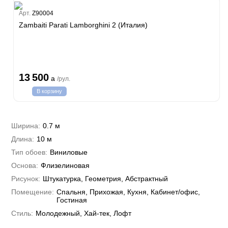
Estate
Арт.
Z90004
Zambaiti Parati Lamborghini 2 (Италия)
i 7
hini 3
Plein
13 500
a
/рул.
i 6
В корзину
hini 2
a Parati
e 3
а Росси
Ширина:
0.7 м
 Yudashkin 5
Длина:
10 м
 Парете
Cavalli 8
о
Тип обоев:
Виниловые
о
ар
да
Основа:
Флизелиновая
RI&DECORI
м Арт
Рисунок:
Штукатурка, Геометрия, Абстрактный
3
до Барталуччи Красный
а
Помещение:
Спальня, Прихожая, Кухня, Кабинет/офис,
лла
 Зофф
ара
Гостиная
андро Аллори
Стиль:
Молодежный, Хай-тек, Лофт
ция 106
nie