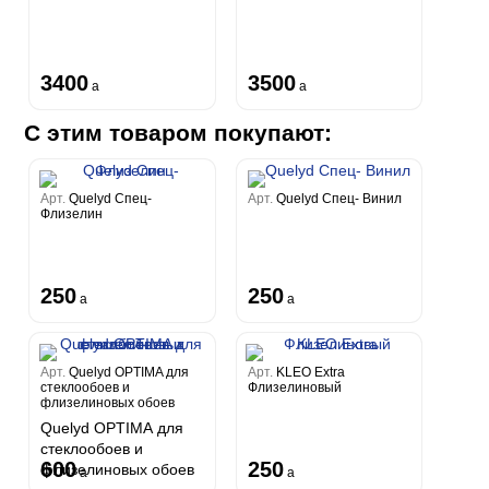
3400
3500
a
a
С этим товаром покупают:
Арт.
Quelyd Спец-
Арт.
Quelyd Спец- Винил
Флизелин
250
250
a
a
Арт.
Quelyd OPTIMA для
Арт.
KLEO Extra
стеклообоев и
Флизелиновый
флизелиновых обоев
Quelyd OPTIMA для
стеклообоев и
600
250
флизелиновых обоев
a
a