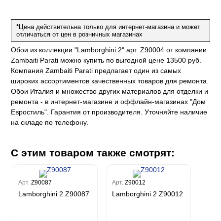
на
ум
а Грифони
ANCE
и
о
е
*Цена действительна только для интернет-магазина и может
да
оли
 сезона
отличаться от цен в розничных магазинах
до Барталуччи Синий
м Макс
а
el Sole
Обои из коллекции "Lamborghini 2" арт. Z90004 от компании
rg
с
м Тренд
Zambaiti Parati можно купить по выгодной цене 13500 руб.
ум Плюс
Компания Zambaiti Parati предлагает один из самых
о
erior
eco
ine
ио
широких ассортиментов качественных товаров для ремонта.
за
w
k
м Только
Обои Италия и множество других материалов для отделки и
a
ремонта - в интернет-магазине и оффлайн-магазинах "Дом
ум Про
ord
a
а
Евростиль". Гарантия от производителя. Уточняйте наличие
рия
a 2
a
на складе по телефону.
e III
м Бокс
ум Бум
Stone
m
С этим товаром также смотрят:
Арт.
Z90087
Арт.
Z90012
Lamborghini 2 Z90087
Lamborghini 2 Z90012