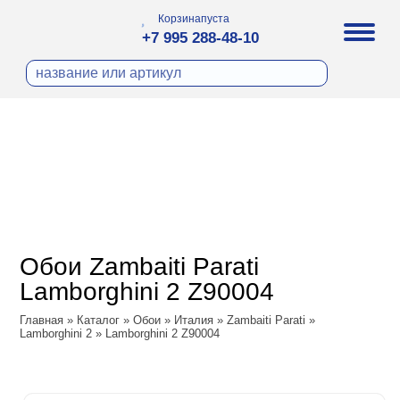
Корзина
пуста
+7 995 288-48-10
бои
И ФОТООБОИ
ра
Д ПОКРАСКУ
охолст малярный
а
ДЕКОР
ann
кт
ЛИ
тный флизелин
n
с
ческие панели
WOOD
а под покраску
o
Обои Zambaiti Parati
 под покраску
са
Lamborghini 2 Z90004
ые панели
ple
Vol.2
Главная
»
Каталог
»
Обои
»
Италия
»
Zambaiti Parati
»
y
 Си)
Lamborghini 2
»
Lamborghini 2 Z90004
Vol.3
т
ssic
Textile
na
dam
i Parati