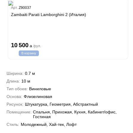
Estate
Арт.
Z90037
Zambaiti Parati Lamborghini 2 (Италия)
i 7
hini 3
Plein
10 500
a
/рул.
i 6
В корзину
hini 2
a Parati
e 3
а Росси
Ширина:
0.7 м
 Yudashkin 5
Длина:
10 м
 Парете
Cavalli 8
о
Тип обоев:
Виниловые
о
ар
да
Основа:
Флизелиновая
RI&DECORI
м Арт
Рисунок:
Штукатурка, Геометрия, Абстрактный
3
до Барталуччи Красный
а
Помещение:
Спальня, Прихожая, Кухня, Кабинет/офис,
лла
 Зофф
ара
Гостиная
андро Аллори
Стиль:
Молодежный, Хай-тек, Лофт
ция 106
nie