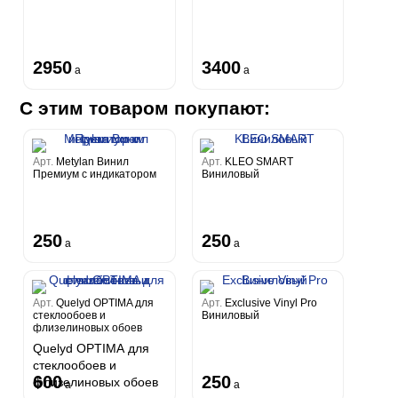
2950
3400
a
a
С этим товаром покупают:
Арт.
Metylan Винил
Арт.
KLEO SMART
Премиум с индикатором
Виниловый
250
250
a
a
Арт.
Quelyd OPTIMA для
Арт.
Exclusive Vinyl Pro
стеклообоев и
Виниловый
флизелиновых обоев
Quelyd OPTIMA для
стеклообоев и
600
250
флизелиновых обоев
a
a