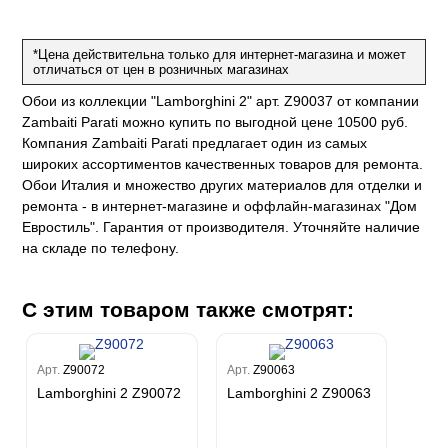
на
ум
а Грифони
ANCE
и
о
е
*Цена действительна только для интернет-магазина и может
да
оли
 сезона
отличаться от цен в розничных магазинах
до Барталуччи Синий
м Макс
а
el Sole
Обои из коллекции "Lamborghini 2" арт. Z90037 от компании
rg
с
м Тренд
Zambaiti Parati можно купить по выгодной цене 10500 руб.
ум Плюс
Компания Zambaiti Parati предлагает один из самых
о
erior
eco
ine
ио
широких ассортиментов качественных товаров для ремонта.
за
w
k
м Только
Обои Италия и множество других материалов для отделки и
a
ремонта - в интернет-магазине и оффлайн-магазинах "Дом
ум Про
ord
a
а
Евростиль". Гарантия от производителя. Уточняйте наличие
рия
a 2
a
на складе по телефону.
e III
м Бокс
ум Бум
Stone
m
С этим товаром также смотрят:
Арт.
Z90072
Арт.
Z90063
Lamborghini 2 Z90072
Lamborghini 2 Z90063