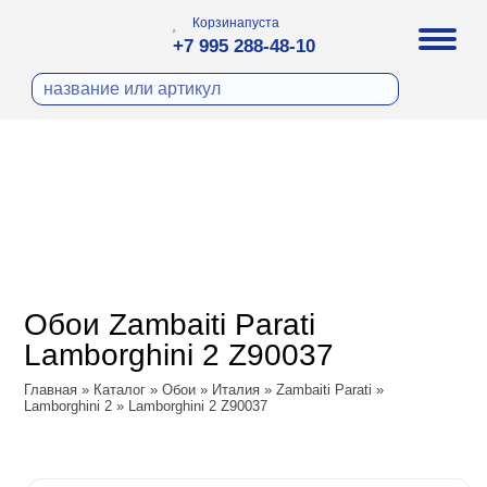
Корзина
пуста
+7 995 288-48-10
бои
И ФОТООБОИ
ра
Д ПОКРАСКУ
охолст малярный
а
ДЕКОР
ann
кт
ЛИ
тный флизелин
n
с
ческие панели
WOOD
а под покраску
o
Обои Zambaiti Parati
 под покраску
са
Lamborghini 2 Z90037
ые панели
ple
Vol.2
Главная
»
Каталог
»
Обои
»
Италия
»
Zambaiti Parati
»
y
 Си)
Lamborghini 2
»
Lamborghini 2 Z90037
Vol.3
т
ssic
Textile
na
dam
i Parati