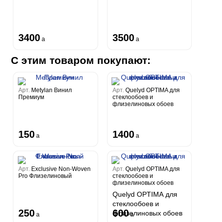
3400
3500
a
a
С этим товаром покупают:
Арт.
Metylan Винил
Арт.
Quelyd OPTIMA для
Премиум
стеклообоев и
флизелиновых обоев
150
1400
a
a
Арт.
Exclusive Non-Woven
Арт.
Quelyd OPTIMA для
Pro Флизелиновый
стеклообоев и
флизелиновых обоев
Quelyd OPTIMA для
стеклообоев и
250
600
флизелиновых обоев
a
a