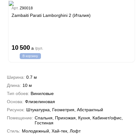
Estate
Арт.
Z90018
Zambaiti Parati Lamborghini 2 (Италия)
i 7
hini 3
Plein
10 500
a
/рул.
i 6
В корзину
hini 2
a Parati
e 3
а Росси
Ширина:
0.7 м
 Yudashkin 5
Длина:
10 м
 Парете
Cavalli 8
о
Тип обоев:
Виниловые
о
ар
да
Основа:
Флизелиновая
RI&DECORI
м Арт
Рисунок:
Штукатурка, Геометрия, Абстрактный
3
до Барталуччи Красный
а
Помещение:
Спальня, Прихожая, Кухня, Кабинет/офис,
лла
 Зофф
ара
Гостиная
андро Аллори
Стиль:
Молодежный, Хай-тек, Лофт
ция 106
nie