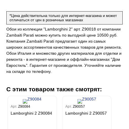
на
ум
а Грифони
ANCE
и
о
е
*Цена действительна только для интернет-магазина и может
да
оли
 сезона
отличаться от цен в розничных магазинах
до Барталуччи Синий
м Макс
а
el Sole
Обои из коллекции "Lamborghini 2" арт. Z90018 от компании
rg
с
м Тренд
Zambaiti Parati можно купить по выгодной цене 10500 руб.
ум Плюс
Компания Zambaiti Parati предлагает один из самых
о
erior
eco
ine
ио
широких ассортиментов качественных товаров для ремонта.
за
w
k
м Только
Обои Италия и множество других материалов для отделки и
a
ремонта - в интернет-магазине и оффлайн-магазинах "Дом
ум Про
ord
a
а
Евростиль". Гарантия от производителя. Уточняйте наличие
рия
a 2
a
на складе по телефону.
e III
м Бокс
ум Бум
Stone
m
С этим товаром также смотрят:
Арт.
Z90084
Арт.
Z90057
Lamborghini 2 Z90084
Lamborghini 2 Z90057