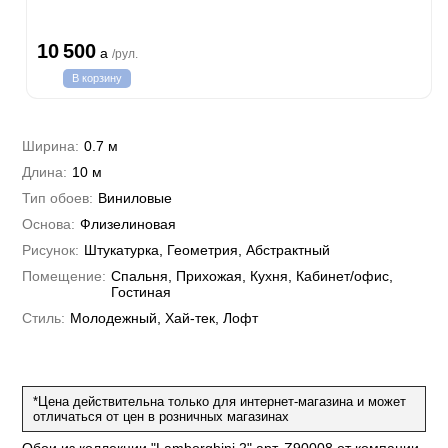
на
ум
а Грифони
ANCE
и
о
10 500
е
a
/рул.
да
оли
 сезона
до Барталуччи Синий
В корзину
м Макс
а
el Sole
rg
с
м Тренд
ум Плюс
Ширина:
0.7 м
о
erior
eco
ine
ио
Длина:
10 м
за
w
k
м Только
a
Тип обоев:
Виниловые
ум Про
ord
a
Основа:
Флизелиновая
а
рия
a 2
a
Рисунок:
Штукатурка, Геометрия, Абстрактный
e III
м Бокс
Помещение:
Спальня, Прихожая, Кухня, Кабинет/офис,
ум Бум
Stone
Гостиная
m
Стиль:
Молодежный, Хай-тек, Лофт
*Цена действительна только для интернет-магазина и может
отличаться от цен в розничных магазинах