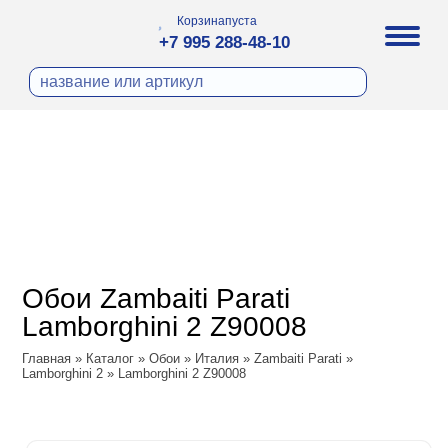
Корзина
пуста
+7 995 288-48-10
бои
И ФОТООБОИ
ра
Д ПОКРАСКУ
охолст малярный
а
ДЕКОР
ann
кт
ЛИ
тный флизелин
n
с
ческие панели
WOOD
а под покраску
o
Обои Zambaiti Parati
 под покраску
са
Lamborghini 2 Z90008
ые панели
ple
Vol.2
Главная
»
Каталог
»
Обои
»
Италия
»
Zambaiti Parati
»
y
 Си)
Lamborghini 2
»
Lamborghini 2 Z90008
Vol.3
т
ssic
Textile
na
dam
i Parati