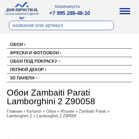
Корзина
пуста
+7 995 288-48-10
ОБОИ
Все обои
ФРЕСКИ И ФОТООБОИ
Палитра
ОБОИ ПОД ПОКРАСКУ
Стеклохолст малярный
Палитра
ЛЕПНОЙ ДЕКОР
Erismann
Перфект
3D ПАНЕЛИ
Ремонтный флизелин
Erismann
Артекс
Акустические панели
EVROWOOD
Рогожка под покраску
Артекс
Ateliero
Обои Zambaiti Parati
Панели под покраску
Ateliero
Милласа
Lamborghini 2 Z90058
Цветные панели
Ambient
Artsimple
Главная
Ambient Vol.2
»
Каталог
»
Обои
»
Италия
»
Zambaiti Parati
»
Geometry
NC (Эн Си)
Lamborghini 2
»
Lamborghini 2 Z90058
Ambient Vol.3
Mixture
Колор
Аспект
Neo Classic
Mixture Textile
Аспект
Loymina
Amsterdam
Zambaiti Parati
Hygge 2