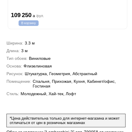
Каролина
Спектрум
Бодега
Limma
Aндреа Грифони
CONSTANCE
Каволли
Арджано
Elisa
109 250
Рагионе
Fipar
a
/рул.
Бриджида
Стромболи
Четыре сезона
Mainz
Дукале
Azzurra
Бернардо Барталуччи Синий
В корзину
Гемма
Спектрум Макс
Барбара
Colori Del Sole
Marburg
Коко
Беатрис
Спектрум Тренд
Ребекка
Felicita
Чезара
Kumano
Rasch
Спектрум Плюс
Бруни
Ширина:
3.3 м
Палаззо
Loft Superior
Grandeco
Chatelaine
Гави
Джорджио
Длина:
3 м
Карназза
City Glow
Sherlock
Спектрум Только
Prisma
Тип обоев:
Виниловые
Биги
Touch
Riva
Спектрум Про
Wiganford
La Storia
Основа:
Флизелиновая
Легенда
Wisper
Salsa
Пальмария
La Storia 2
Du&Ka
Lunman
Рисунок:
Штукатурка, Геометрия, Абстрактный
Boho
Florentine III
Спектрум Бокс
Crystal
Lifestyle
Помещение:
Shades
Спальня, Прихожая, Кухня, Кабинет/офис,
Спектрум Бум
Crystal Stone
Prestige
Гостиная
Citi Glam
Бергги
Linen
Стиль:
Молодежный, Хай-тек, Лофт
Empire
Natura
King
Him
*Цена действительна только для интернет-магазина и может
отличаться от цен в розничных магазинах