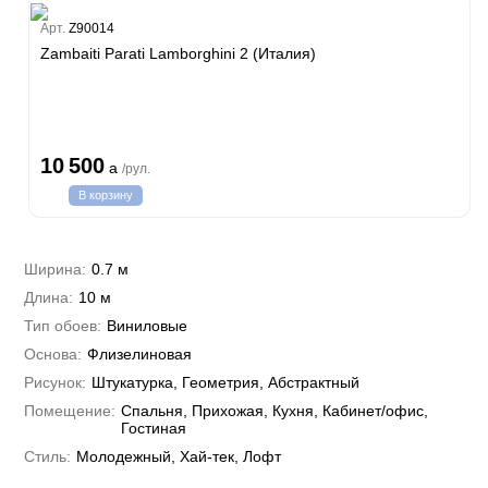
Estate
Арт.
Z90014
Zambaiti Parati Lamborghini 2 (Италия)
i 7
hini 3
Plein
10 500
a
/рул.
i 6
В корзину
hini 2
a Parati
e 3
а Росси
Ширина:
0.7 м
 Yudashkin 5
Длина:
10 м
 Парете
Cavalli 8
о
Тип обоев:
Виниловые
о
ар
да
Основа:
Флизелиновая
RI&DECORI
м Арт
Рисунок:
Штукатурка, Геометрия, Абстрактный
3
до Барталуччи Красный
а
Помещение:
Спальня, Прихожая, Кухня, Кабинет/офис,
лла
 Зофф
ара
Гостиная
андро Аллори
Стиль:
Молодежный, Хай-тек, Лофт
ция 106
nie