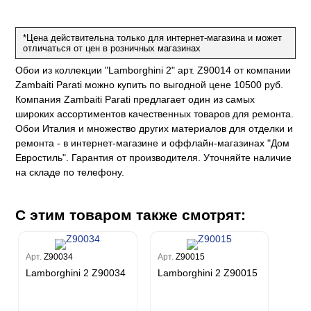
на
ум
а Грифони
ANCE
и
о
е
*Цена действительна только для интернет-магазина и может
да
оли
 сезона
отличаться от цен в розничных магазинах
до Барталуччи Синий
м Макс
а
el Sole
Обои из коллекции "Lamborghini 2" арт. Z90014 от компании
rg
с
м Тренд
Zambaiti Parati можно купить по выгодной цене 10500 руб.
ум Плюс
Компания Zambaiti Parati предлагает один из самых
о
erior
eco
ine
ио
широких ассортиментов качественных товаров для ремонта.
за
w
k
м Только
Обои Италия и множество других материалов для отделки и
a
ремонта - в интернет-магазине и оффлайн-магазинах "Дом
ум Про
ord
a
а
Евростиль". Гарантия от производителя. Уточняйте наличие
рия
a 2
a
на складе по телефону.
e III
м Бокс
ум Бум
Stone
m
С этим товаром также смотрят:
Арт.
Z90034
Арт.
Z90015
Lamborghini 2 Z90034
Lamborghini 2 Z90015