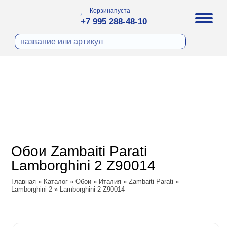
Корзина
пуста
+7 995 288-48-10
бои
И ФОТООБОИ
ра
Д ПОКРАСКУ
охолст малярный
а
ДЕКОР
ann
кт
ЛИ
тный флизелин
n
с
ческие панели
WOOD
а под покраску
o
Обои Zambaiti Parati
 под покраску
са
Lamborghini 2 Z90014
ые панели
ple
Vol.2
Главная
»
Каталог
»
Обои
»
Италия
»
Zambaiti Parati
»
y
 Си)
Lamborghini 2
»
Lamborghini 2 Z90014
Vol.3
т
ssic
Textile
na
dam
i Parati