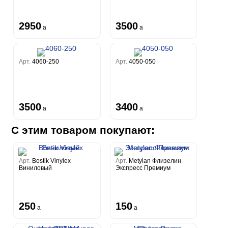
2950
3500
a
a
Арт.
4060-250
Арт.
4050-050
3500
3400
a
a
С этим товаром покупают:
Арт.
Bostik Vinylex
Арт.
Metylan Флизелин
Виниловый
Экспресс Премиум
250
150
a
a