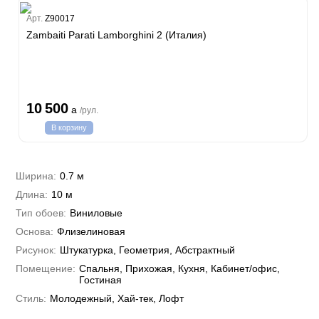
Classic Estate
Melodia
Арт.
Z90017
Zambaiti Parati Lamborghini 2 (Италия)
Canova
Gioia
Trussardi 7
Lamborghini 3
Philipp Plein
10 500
a
/рул.
Trussardi 6
В корзину
Lamborghini 2
Emiliana Parati
G.F.Ferre 3
Андреа Росси
Ширина:
0.7 м
Valentin Yudashkin 5
Длина:
Понза
10 м
Кварта Парете
Roberto Cavalli 8
Вулкано
Тип обоев:
Виниловые
Коррадо
Бристар
Иски
Основа:
Джоконда
Флизелиновая
Villa
DECORI&DECORI
Спектрум Арт
Рисунок:
Штукатурка, Геометрия, Абстрактный
Xenia
Carrara 3
Бернардо Барталуччи Красный
Барбана
Помещение:
Bella
Спальня, Прихожая, Кухня, Кабинет/офис,
Габриэлла
Бруно Зофф
Галлинара
Гостиная
Артади
Silver
Алессандро Аллори
Нисида
Стиль:
Молодежный, Хай-тек, Лофт
Концепция 106
Черади
Бриз
Cassanie