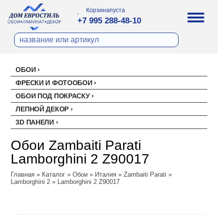
Корзина
пуста
+7 995 288-48-10
ОБОИ
Все обои
ФРЕСКИ И ФОТООБОИ
Палитра
ОБОИ ПОД ПОКРАСКУ
Стеклохолст малярный
Палитра
ЛЕПНОЙ ДЕКОР
Erismann
Перфект
3D ПАНЕЛИ
Ремонтный флизелин
Erismann
Артекс
Акустические панели
EVROWOOD
Рогожка под покраску
Артекс
Ateliero
Обои Zambaiti Parati
Панели под покраску
Ateliero
Милласа
Lamborghini 2 Z90017
Цветные панели
Ambient
Artsimple
Главная
Ambient Vol.2
»
Каталог
»
Обои
»
Италия
»
Zambaiti Parati
»
Geometry
NC (Эн Си)
Lamborghini 2
»
Lamborghini 2 Z90017
Ambient Vol.3
Mixture
Колор
Аспект
Neo Classic
Mixture Textile
Аспект
Loymina
Amsterdam
Zambaiti Parati
Hygge 2