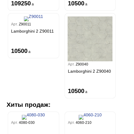
109250
10500
a
a
Арт.
Z90011
Lamborghini 2 Z90011
10500
a
Арт.
Z90040
Lamborghini 2 Z90040
10500
a
Хиты продаж:
Арт.
4080-030
Арт.
4060-210