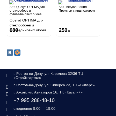
Арт.
Quelyd OPTIMA для
Арт.
Metylan Винил
стеклообоев и
Премиум с индикатором
флизелиновых обоев
Quelyd OPTIMA для
стеклообоев и
600
250
флизелиновых обоев
a
a
г. Ростов-на-Дону, ул. Королева 32/36 ТЦ
«Стройквартал»
г. Ростов-на-Дону, ул. Сиверса 23, ТЦ «Сиверс»
г. Аксай, ул. Авиаторов 16, ТК «Казачий»
+7 995 288-48-10
ежедневно 9:00 — 19:00