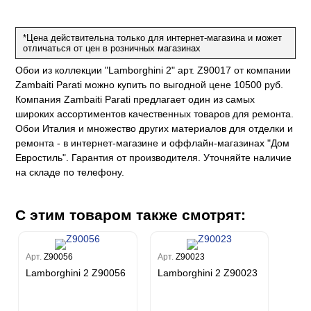
Каролина
Спектрум
Бодега
Limma
Aндреа Грифони
CONSTANCE
Каволли
Арджано
Elisa
Рагионе
Fipar
*Цена действительна только для интернет-магазина и может
Бриджида
Стромболи
Четыре сезона
Mainz
отличаться от цен в розничных магазинах
Дукале
Azzurra
Бернардо Барталуччи Синий
Гемма
Спектрум Макс
Барбара
Обои из коллекции "Lamborghini 2" арт. Z90017 от компании
Colori Del Sole
Marburg
Коко
Беатрис
Спектрум Тренд
Ребекка
Zambaiti Parati можно купить по выгодной цене 10500 руб.
Felicita
Чезара
Kumano
Rasch
Спектрум Плюс
Бруни
Компания Zambaiti Parati предлагает один из самых
Палаззо
Loft Superior
Grandeco
Chatelaine
Гави
Джорджио
широких ассортиментов качественных товаров для ремонта.
Карназза
City Glow
Sherlock
Обои Италия и множество других материалов для отделки и
Спектрум Только
Prisma
Биги
Touch
ремонта - в интернет-магазине и оффлайн-магазинах "Дом
Riva
Спектрум Про
Wiganford
La Storia
Легенда
Евростиль". Гарантия от производителя. Уточняйте наличие
Wisper
Salsa
Пальмария
La Storia 2
Du&Ka
Lunman
на складе по телефону.
Boho
Florentine III
Спектрум Бокс
Crystal
Lifestyle
Shades
Спектрум Бум
Crystal Stone
Prestige
Citi Glam
Бергги
С этим товаром также смотрят:
Linen
Empire
Natura
King
Арт.
Z90056
Арт.
Z90023
Him
Lamborghini 2 Z90056
Lamborghini 2 Z90023