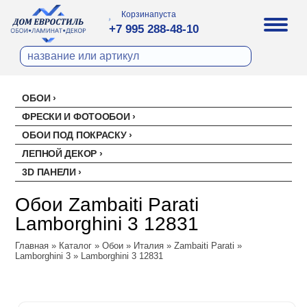
Корзина
пуста
+7 995 288-48-10
ОБОИ
Все обои
ФРЕСКИ И ФОТООБОИ
Палитра
ОБОИ ПОД ПОКРАСКУ
Стеклохолст малярный
Палитра
ЛЕПНОЙ ДЕКОР
Erismann
Перфект
3D ПАНЕЛИ
Ремонтный флизелин
Erismann
Артекс
Акустические панели
EVROWOOD
Рогожка под покраску
Артекс
Ateliero
Обои Zambaiti Parati
Панели под покраску
Ateliero
Милласа
Lamborghini 3 12831
Цветные панели
Ambient
Artsimple
Главная
Ambient Vol.2
»
Каталог
»
Обои
»
Италия
»
Zambaiti Parati
»
Geometry
NC (Эн Си)
Lamborghini 3
»
Lamborghini 3 12831
Ambient Vol.3
Mixture
Колор
Аспект
Neo Classic
Mixture Textile
Аспект
Loymina
Amsterdam
Zambaiti Parati
Hygge 2