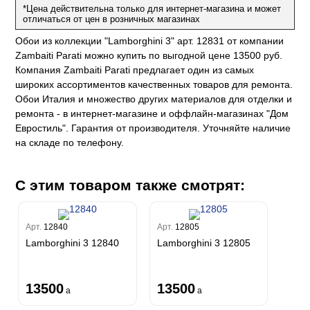
Каролина
*Цена действительна только для интернет-магазина и может
Спектрум
Бодега
Limma
Aндреа Грифони
отличаться от цен в розничных магазинах
CONSTANCE
Каволли
Арджано
Elisa
Рагионе
Fipar
Бриджида
Обои из коллекции "Lamborghini 3" арт. 12831 от компании
Стромболи
Четыре сезона
Mainz
Дукале
Azzurra
Бернардо Барталуччи Синий
Zambaiti Parati можно купить по выгодной цене 13500 руб.
Гемма
Спектрум Макс
Барбара
Компания Zambaiti Parati предлагает один из самых
Colori Del Sole
Marburg
Коко
Беатрис
Спектрум Тренд
Ребекка
широких ассортиментов качественных товаров для ремонта.
Felicita
Чезара
Kumano
Rasch
Спектрум Плюс
Бруни
Обои Италия и множество других материалов для отделки и
Палаззо
Loft Superior
Grandeco
Chatelaine
Гави
Джорджио
ремонта - в интернет-магазине и оффлайн-магазинах "Дом
Карназза
City Glow
Sherlock
Евростиль". Гарантия от производителя. Уточняйте наличие
Спектрум Только
Prisma
Биги
Touch
на складе по телефону.
Riva
Спектрум Про
Wiganford
La Storia
Легенда
Wisper
Salsa
Пальмария
La Storia 2
Du&Ka
Lunman
Boho
Florentine III
Спектрум Бокс
С этим товаром также смотрят:
Crystal
Lifestyle
Shades
Спектрум Бум
Crystal Stone
Prestige
Citi Glam
Бергги
Linen
Empire
Арт.
12840
Арт.
12805
Natura
Lamborghini 3 12840
Lamborghini 3 12805
King
Him
13500
13500
a
a