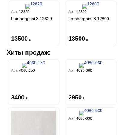
Арт.
12829
Арт.
12800
Lamborghini 3 12829
Lamborghini 3 12800
13500
13500
a
a
Хиты продаж:
Арт.
4060-150
Арт.
4080-060
3400
2950
a
a
Арт.
4080-030