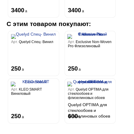
3400
3400
a
a
С этим товаром покупают:
Арт.
Quelyd Спец- Винил
Арт.
Exclusive Non-Woven
Pro Флизелиновый
250
250
a
a
Арт.
KLEO SMART
Арт.
Quelyd OPTIMA для
Виниловый
стеклообоев и
флизелиновых обоев
Quelyd OPTIMA для
стеклообоев и
250
600
флизелиновых обоев
a
a