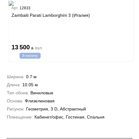
Estate
Арт.
12833
Zambaiti Parati Lamborghini 3 (Италия)
i 7
hini 3
Plein
13 500
a
/рул.
i 6
В корзину
hini 2
a Parati
e 3
а Росси
Ширина:
0.7 м
 Yudashkin 5
Длина:
10.05 м
 Парете
Cavalli 8
о
Тип обоев:
Виниловые
о
ар
да
Основа:
Флизелиновая
RI&DECORI
м Арт
Рисунок:
Геометрия, 3 D, Абстрактный
3
до Барталуччи Красный
а
Помещение:
Кабинет/офис, Гостиная, Спальня
лла
 Зофф
ара
андро Аллори
ция 106
nie