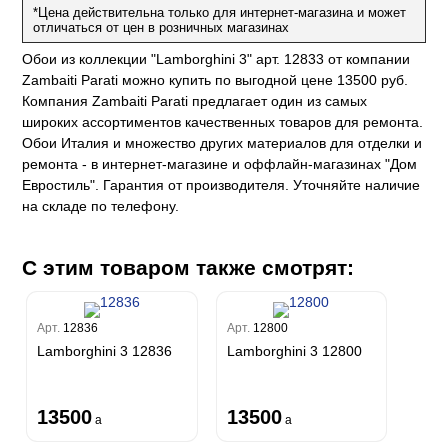
на
*Цена действительна только для интернет-магазина и может
ум
а Грифони
отличаться от цен в розничных магазинах
ANCE
и
о
е
да
Обои из коллекции "Lamborghini 3" арт. 12833 от компании
оли
 сезона
до Барталуччи Синий
Zambaiti Parati можно купить по выгодной цене 13500 руб.
м Макс
а
el Sole
Компания Zambaiti Parati предлагает один из самых
rg
с
м Тренд
широких ассортиментов качественных товаров для ремонта.
ум Плюс
Обои Италия и множество других материалов для отделки и
о
erior
eco
ine
ио
ремонта - в интернет-магазине и оффлайн-магазинах "Дом
за
w
k
м Только
Евростиль". Гарантия от производителя. Уточняйте наличие
a
на складе по телефону.
ум Про
ord
a
а
рия
a 2
a
e III
м Бокс
С этим товаром также смотрят:
ум Бум
Stone
m
Арт.
12836
Арт.
12800
Lamborghini 3 12836
Lamborghini 3 12800
13500
13500
a
a