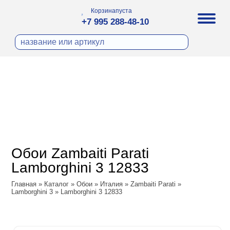
Корзина
пуста
+7 995 288-48-10
бои
И ФОТООБОИ
ра
Д ПОКРАСКУ
охолст малярный
а
ДЕКОР
ann
кт
ЛИ
тный флизелин
n
с
ческие панели
WOOD
а под покраску
o
Обои Zambaiti Parati
 под покраску
са
Lamborghini 3 12833
ые панели
ple
Vol.2
Главная
»
Каталог
»
Обои
»
Италия
»
Zambaiti Parati
»
y
 Си)
Lamborghini 3
»
Lamborghini 3 12833
Vol.3
т
ssic
Textile
na
dam
i Parati