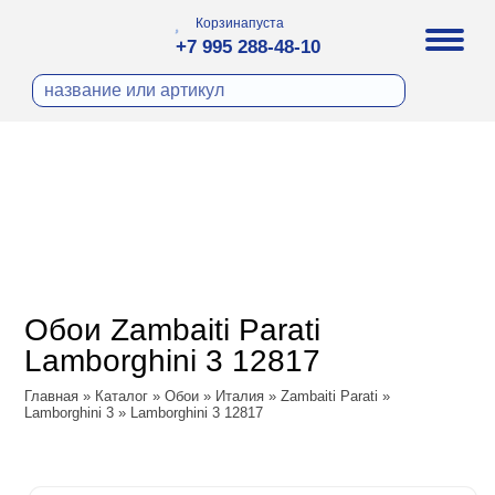
Корзина
пуста
+7 995 288-48-10
бои
И ФОТООБОИ
ра
Д ПОКРАСКУ
охолст малярный
а
ДЕКОР
ann
кт
ЛИ
тный флизелин
n
с
ческие панели
WOOD
а под покраску
o
Обои Zambaiti Parati
 под покраску
са
Lamborghini 3 12817
ые панели
ple
Vol.2
Главная
»
Каталог
»
Обои
»
Италия
»
Zambaiti Parati
»
y
 Си)
Lamborghini 3
»
Lamborghini 3 12817
Vol.3
т
ssic
Textile
na
dam
i Parati