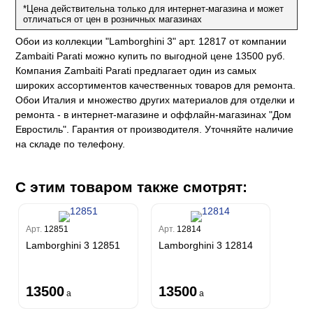
на
*Цена действительна только для интернет-магазина и может
ум
а Грифони
отличаться от цен в розничных магазинах
ANCE
и
о
е
да
Обои из коллекции "Lamborghini 3" арт. 12817 от компании
оли
 сезона
до Барталуччи Синий
Zambaiti Parati можно купить по выгодной цене 13500 руб.
м Макс
а
el Sole
Компания Zambaiti Parati предлагает один из самых
rg
с
м Тренд
широких ассортиментов качественных товаров для ремонта.
ум Плюс
Обои Италия и множество других материалов для отделки и
о
erior
eco
ine
ио
ремонта - в интернет-магазине и оффлайн-магазинах "Дом
за
w
k
м Только
Евростиль". Гарантия от производителя. Уточняйте наличие
a
на складе по телефону.
ум Про
ord
a
а
рия
a 2
a
e III
м Бокс
С этим товаром также смотрят:
ум Бум
Stone
m
Арт.
12851
Арт.
12814
Lamborghini 3 12851
Lamborghini 3 12814
13500
13500
a
a