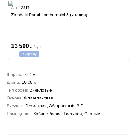
Estate
Арт.
12817
Zambaiti Parati Lamborghini 3 (Италия)
i 7
hini 3
Plein
13 500
a
/рул.
i 6
В корзину
hini 2
a Parati
e 3
а Росси
Ширина:
0.7 м
 Yudashkin 5
Длина:
10.05 м
 Парете
Cavalli 8
о
Тип обоев:
Виниловые
о
ар
да
Основа:
Флизелиновая
RI&DECORI
м Арт
Рисунок:
Геометрия, Абстрактный, 3 D
3
до Барталуччи Красный
а
Помещение:
Кабинет/офис, Гостиная, Спальня
лла
 Зофф
ара
андро Аллори
ция 106
nie