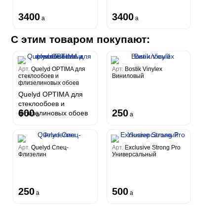
3400
3400
a
a
С этим товаром покупают:
Арт.
Quelyd OPTIMA для
Арт.
Bostik Vinylex
стеклообоев и
Виниловый
флизелиновых обоев
Quelyd OPTIMA для
стеклообоев и
600
250
флизелиновых обоев
a
a
Арт.
Quelyd Спец-
Арт.
Exclusive Strong Pro
Флизелин
Универсальный
250
500
a
a