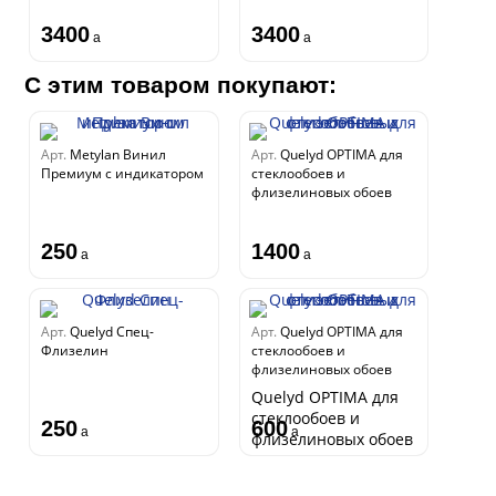
3400
3400
a
a
С этим товаром покупают:
Арт.
Metylan Винил
Арт.
Quelyd OPTIMA для
Премиум с индикатором
стеклообоев и
флизелиновых обоев
250
1400
a
a
Арт.
Quelyd Спец-
Арт.
Quelyd OPTIMA для
Флизелин
стеклообоев и
флизелиновых обоев
Quelyd OPTIMA для
стеклообоев и
250
600
a
a
флизелиновых обоев