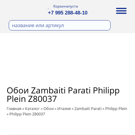
Корзина
пуста
+7 995 288-48-10
бои
И ФОТООБОИ
Д ПОКРАСКУ
ра
охолст малярный
ДЕКОР
а
ann
кт
ЛИ
тный флизелин
n
с
ические панели
WOOD
а под покраску
Обои Zambaiti Parati Philipp
ro
и под покраску
Plein Z80037
са
ые панели
t
Главная
»
Каталог
»
Обои
»
Италия
»
Zambaiti Parati
»
Philipp Plein
ple
»
Philipp Plein Z80037
 Vol.2
ry
 Си)
 Vol.3
т
ssic
Textile