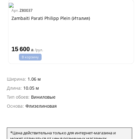
na
dam
Арт.
Z80037
ti Parati
Estate
Zambaiti Parati Philipp Plein (Италия)
i 7
15 600
a
/рул.
hini 3
В корзину
lein
i 6
Ширина:
1.06 м
hini 2
Длина:
10.05 м
na Parati
Тип обоев:
Виниловые
e 3
а Росси
Основа:
Флизелиновая
 Yudashkin 5
а Парете
Cavalli 8
о
о
ар
да
I&DECORI
*Цена действительна только для интернет-магазина и
ум Арт
 3
может отличаться от цен в розничных магазинах