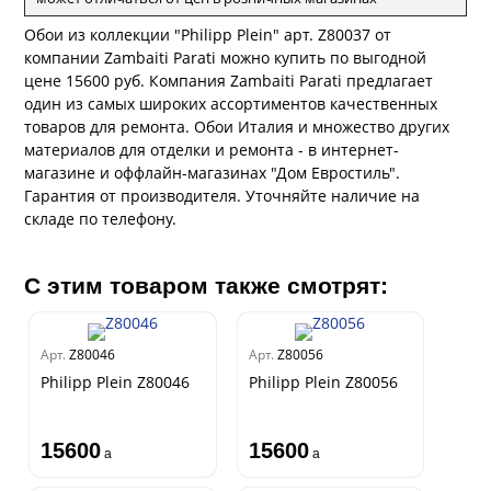
рдо Барталуччи Красный
а
лла
 Зофф
Обои из коллекции "Philipp Plein" арт. Z80037 от
ара
компании Zambaiti Parati можно купить по выгодной
андро Аллори
цене 15600 руб. Компания Zambaiti Parati предлагает
ция 106
один из самых широких ассортиментов качественных
ie
на
товаров для ремонта. Обои Италия и множество других
ум
а Грифони
материалов для отделки и ремонта - в интернет-
ANCE
и
о
магазине и оффлайн-магазинах "Дом Евростиль".
е
да
оли
 сезона
Гарантия от производителя. Уточняйте наличие на
рдо Барталуччи Синий
ум Макс
складе по телефону.
а
el Sole
rg
с
ум Тренд
а
ум Плюс
С этим товаром также смотрят:
о
erior
ио
eco
ine
за
м Только
w
k
a
Арт.
Z80046
Арт.
Z80056
ум Про
ford
a
Philipp Plein Z80046
Philipp Plein Z80056
а
рия
a 2
a
м Бокс
e III
15600
15600
ум Бум
a
a
Stone
m