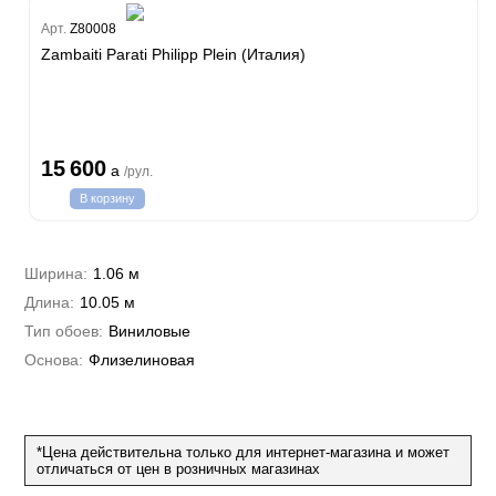
Classic Estate
Melodia
Арт.
Z80008
Zambaiti Parati Philipp Plein (Италия)
Canova
Gioia
Trussardi 7
Lamborghini 3
Philipp Plein
15 600
a
/рул.
Trussardi 6
В корзину
Lamborghini 2
Emiliana Parati
G.F.Ferre 3
Андреа Росси
Ширина:
1.06 м
Valentin Yudashkin 5
Длина:
Понза
10.05 м
Кварта Парете
Roberto Cavalli 8
Вулкано
Тип обоев:
Виниловые
Коррадо
Бристар
Иски
Основа:
Джоконда
Флизелиновая
Villa
DECORI&DECORI
Спектрум Арт
Xenia
Carrara 3
Бернардо Барталуччи Красный
Барбана
Bella
Габриэлла
Бруно Зофф
Галлинара
*Цена действительна только для интернет-магазина и может
Артади
Silver
Алессандро Аллори
Нисида
отличаться от цен в розничных магазинах
Концепция 106
Черади
Бриз
Cassanie