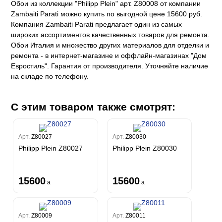
Обои из коллекции "Philipp Plein" арт. Z80008 от компании
Каролина
Спектрум
Бодега
Limma
Aндреа Грифони
Zambaiti Parati можно купить по выгодной цене 15600 руб.
CONSTANCE
Каволли
Арджано
Elisa
Компания Zambaiti Parati предлагает один из самых
Рагионе
Fipar
Бриджида
Стромболи
Четыре сезона
Mainz
широких ассортиментов качественных товаров для ремонта.
Дукале
Azzurra
Бернардо Барталуччи Синий
Гемма
Спектрум Макс
Барбара
Обои Италия и множество других материалов для отделки и
Colori Del Sole
Marburg
Коко
Беатрис
ремонта - в интернет-магазине и оффлайн-магазинах "Дом
Спектрум Тренд
Ребекка
Felicita
Чезара
Kumano
Евростиль". Гарантия от производителя. Уточняйте наличие
Rasch
Спектрум Плюс
Бруни
Палаззо
на складе по телефону.
Loft Superior
Grandeco
Chatelaine
Гави
Джорджио
Карназза
City Glow
Sherlock
Спектрум Только
Prisma
Биги
Touch
Riva
Спектрум Про
С этим товаром также смотрят:
Wiganford
La Storia
Легенда
Wisper
Salsa
Пальмария
La Storia 2
Du&Ka
Lunman
Boho
Florentine III
Спектрум Бокс
Crystal
Lifestyle
Shades
Арт.
Z80027
Арт.
Z80030
Спектрум Бум
Crystal Stone
Prestige
Philipp Plein Z80027
Philipp Plein Z80030
Citi Glam
Бергги
Linen
Empire
Natura
15600
15600
King
a
a
Him
Арт.
Z80009
Арт.
Z80011