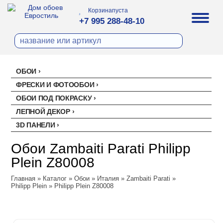
Корзина
пуста
+7 995 288-48-10
ОБОИ
Все обои
ФРЕСКИ И ФОТООБОИ
Палитра
ОБОИ ПОД ПОКРАСКУ
Стеклохолст малярный
Палитра
ЛЕПНОЙ ДЕКОР
Erismann
Перфект
3D ПАНЕЛИ
Ремонтный флизелин
Erismann
Артекс
Акустические панели
EVROWOOD
Рогожка под покраску
Артекс
Ateliero
Обои Zambaiti Parati Philipp
Панели под покраску
Ateliero
Милласа
Plein Z80008
Цветные панели
Ambient
Artsimple
Главная
Ambient Vol.2
»
Каталог
»
Обои
»
Италия
»
Zambaiti Parati
»
Geometry
NC (Эн Си)
Philipp Plein
»
Philipp Plein Z80008
Ambient Vol.3
Mixture
Колор
Аспект
Neo Classic
Mixture Textile
Аспект
Loymina
Amsterdam
Zambaiti Parati
Hygge 2