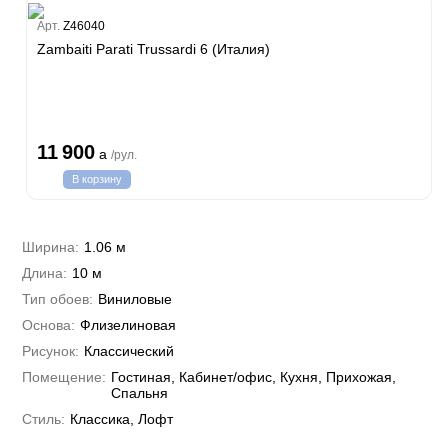
Estate
Арт.
Z46040
Zambaiti Parati Trussardi 6 (Италия)
i 7
hini 3
Plein
11 900
a
/рул.
i 6
В корзину
hini 2
a Parati
e 3
а Росси
Ширина:
1.06 м
 Yudashkin 5
Длина:
10 м
 Парете
Cavalli 8
о
Тип обоев:
Виниловые
о
ар
да
Основа:
Флизелиновая
RI&DECORI
м Арт
Рисунок:
Классический
3
до Барталуччи Красный
а
Помещение:
Гостиная, Кабинет/офис, Кухня, Прихожая,
лла
 Зофф
ара
Спальня
андро Аллори
Стиль:
Классика, Лофт
ция 106
nie