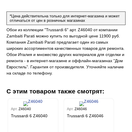
на
ум
а Грифони
ANCE
и
о
е
*Цена действительна только для интернет-магазина и может
да
оли
 сезона
отличаться от цен в розничных магазинах
до Барталуччи Синий
м Макс
а
el Sole
Обои из коллекции "Trussardi 6" арт. Z46040 от компании
rg
с
м Тренд
Zambaiti Parati можно купить по выгодной цене 11900 руб.
ум Плюс
Компания Zambaiti Parati предлагает один из самых
о
erior
eco
ine
ио
широких ассортиментов качественных товаров для ремонта.
за
w
k
м Только
Обои Италия и множество других материалов для отделки и
a
ремонта - в интернет-магазине и оффлайн-магазинах "Дом
ум Про
ord
a
а
Евростиль". Гарантия от производителя. Уточняйте наличие
рия
a 2
a
на складе по телефону.
e III
м Бокс
ум Бум
Stone
m
С этим товаром также смотрят:
Арт.
Z46040
Арт.
Z46046
Trussardi 6 Z46040
Trussardi 6 Z46046