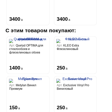
3400
3400
a
a
С этим товаром покупают:
Арт.
Quelyd OPTIMA для
Арт.
KLEO Extra
стеклообоев и
Флизелиновый
флизелиновых обоев
1400
250
a
a
Арт.
Metylan Винил
Арт.
Exclusive Vinyl Pro
Премиум
Виниловый
150
250
a
a