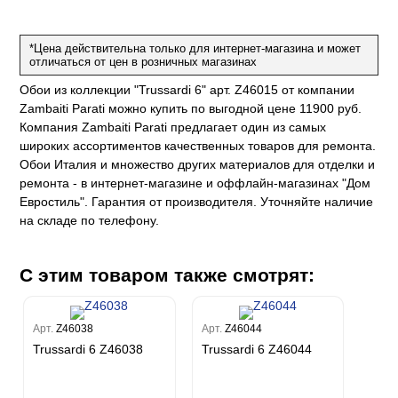
на
ум
а Грифони
ANCE
и
о
е
*Цена действительна только для интернет-магазина и может
да
оли
 сезона
отличаться от цен в розничных магазинах
до Барталуччи Синий
м Макс
а
el Sole
Обои из коллекции "Trussardi 6" арт. Z46015 от компании
rg
с
м Тренд
Zambaiti Parati можно купить по выгодной цене 11900 руб.
ум Плюс
Компания Zambaiti Parati предлагает один из самых
о
erior
eco
ine
ио
широких ассортиментов качественных товаров для ремонта.
за
w
k
м Только
Обои Италия и множество других материалов для отделки и
a
ремонта - в интернет-магазине и оффлайн-магазинах "Дом
ум Про
ord
a
а
Евростиль". Гарантия от производителя. Уточняйте наличие
рия
a 2
a
на складе по телефону.
e III
м Бокс
ум Бум
Stone
m
С этим товаром также смотрят:
Арт.
Z46038
Арт.
Z46044
Trussardi 6 Z46038
Trussardi 6 Z46044