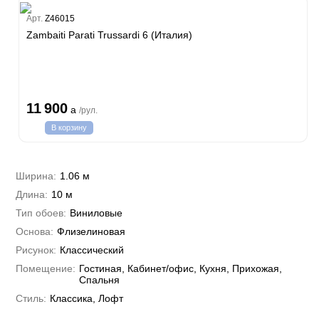
Estate
Арт.
Z46015
Zambaiti Parati Trussardi 6 (Италия)
i 7
hini 3
Plein
11 900
a
/рул.
i 6
В корзину
hini 2
a Parati
e 3
а Росси
Ширина:
1.06 м
 Yudashkin 5
Длина:
10 м
 Парете
Cavalli 8
о
Тип обоев:
Виниловые
о
ар
да
Основа:
Флизелиновая
RI&DECORI
м Арт
Рисунок:
Классический
3
до Барталуччи Красный
а
Помещение:
Гостиная, Кабинет/офис, Кухня, Прихожая,
лла
 Зофф
ара
Спальня
андро Аллори
Стиль:
Классика, Лофт
ция 106
nie