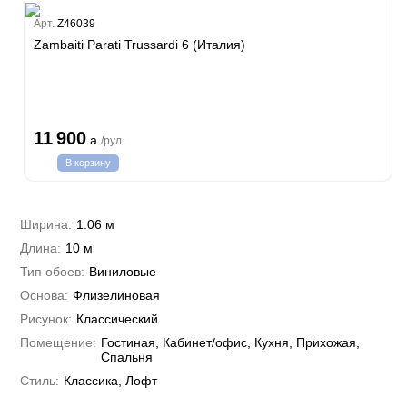
Estate
Арт.
Z46039
Zambaiti Parati Trussardi 6 (Италия)
i 7
hini 3
Plein
11 900
a
/рул.
i 6
В корзину
hini 2
a Parati
e 3
а Росси
Ширина:
1.06 м
 Yudashkin 5
Длина:
10 м
 Парете
Cavalli 8
о
Тип обоев:
Виниловые
о
ар
да
Основа:
Флизелиновая
RI&DECORI
м Арт
Рисунок:
Классический
3
до Барталуччи Красный
а
Помещение:
Гостиная, Кабинет/офис, Кухня, Прихожая,
лла
 Зофф
ара
Спальня
андро Аллори
Стиль:
Классика, Лофт
ция 106
nie