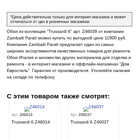
на
ум
а Грифони
ANCE
и
о
е
*Цена действительна только для интернет-магазина и может
да
оли
 сезона
отличаться от цен в розничных магазинах
до Барталуччи Синий
м Макс
а
el Sole
Обои из коллекции "Trussardi 6" арт. Z46039 от компании
rg
с
м Тренд
Zambaiti Parati можно купить по выгодной цене 11900 руб.
ум Плюс
Компания Zambaiti Parati предлагает один из самых
о
erior
eco
ine
ио
широких ассортиментов качественных товаров для ремонта.
за
w
k
м Только
Обои Италия и множество других материалов для отделки и
a
ремонта - в интернет-магазине и оффлайн-магазинах "Дом
ум Про
ord
a
а
Евростиль". Гарантия от производителя. Уточняйте наличие
рия
a 2
a
на складе по телефону.
e III
м Бокс
ум Бум
Stone
m
С этим товаром также смотрят:
Арт.
Z46014
Арт.
Z46037
Trussardi 6 Z46014
Trussardi 6 Z46037