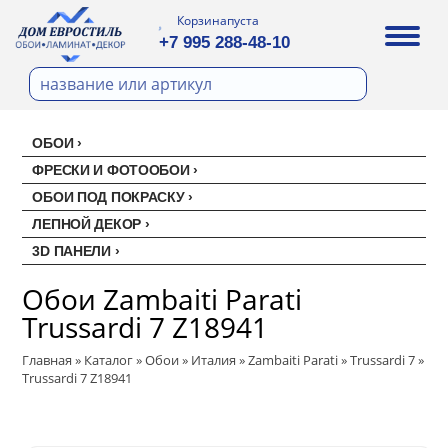
Корзина
пуста
+7 995 288-48-10
ОБОИ
Все обои
ФРЕСКИ И ФОТООБОИ
ОБОИ ПОД ПОКРАСКУ
Палитра
Стеклохолст малярный
ЛЕПНОЙ ДЕКОР
Палитра
Erismann
Перфект
3D ПАНЕЛИ
Ремонтный флизелин
Erismann
Артекс
Акустические панели
EVROWOOD
Рогожка под покраску
Обои Zambaiti Parati
Артекс
Ateliero
Панели под покраску
Trussardi 7 Z18941
Ateliero
Милласа
Цветные панели
Главная
Ambient
»
Каталог
»
Обои
»
Италия
»
Zambaiti Parati
»
Trussardi 7
»
Artsimple
Trussardi 7 Z18941
Ambient Vol.2
Geometry
NC (Эн Си)
Ambient Vol.3
Mixture
Колор
Аспект
Neo Classic
Mixture Textile