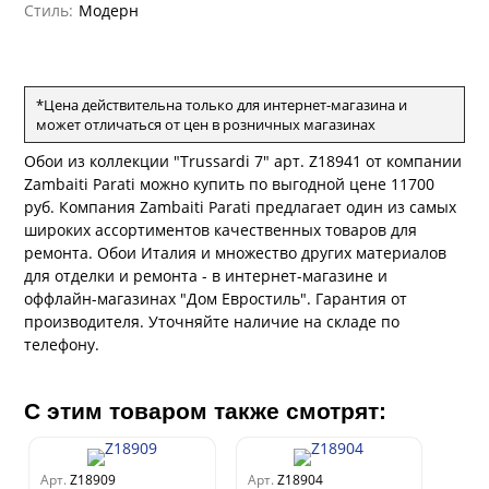
Бернардо Барталуччи Красный
Стиль:
Модерн
Барбана
Bella
Габриэлла
Бруно Зофф
Галлинара
Артади
Silver
Алессандро Аллори
Нисида
Концепция 106
Черади
Бриз
Cassanie
*Цена действительна только для интернет-магазина и
Каролина
может отличаться от цен в розничных магазинах
Спектрум
Бодега
Limma
Aндреа Грифони
CONSTANCE
Каволли
Обои из коллекции "Trussardi 7" арт. Z18941 от компании
Арджано
Elisa
Рагионе
Fipar
Бриджида
Zambaiti Parati можно купить по выгодной цене 11700
Стромболи
Четыре сезона
Mainz
Дукале
руб. Компания Zambaiti Parati предлагает один из самых
Azzurra
Бернардо Барталуччи Синий
Гемма
Спектрум Макс
Барбара
широких ассортиментов качественных товаров для
Colori Del Sole
Коко
Marburg
Беатрис
Спектрум Тренд
Ребекка
ремонта. Обои Италия и множество других материалов
Felicita
Чезара
для отделки и ремонта - в интернет-магазине и
Спектрум Плюс
Kumano
Rasch
Бруни
оффлайн-магазинах "Дом Евростиль". Гарантия от
Палаззо
Гави
Loft Superior
Джорджио
Grandeco
Chatelaine
производителя. Уточняйте наличие на складе по
Карназза
Спектрум Только
City Glow
Sherlock
телефону.
Prisma
Биги
Спектрум Про
Touch
Riva
Wiganford
La Storia
Легенда
Пальмария
Wisper
Salsa
С этим товаром также смотрят:
La Storia 2
Du&Ka
Lunman
Спектрум Бокс
Boho
Florentine III
Crystal
Lifestyle
Спектрум Бум
Shades
Crystal Stone
Prestige
Арт.
Z18909
Арт.
Z18904
Бергги
Citi Glam