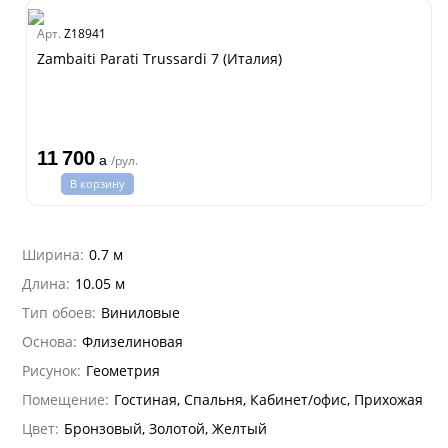
Аспект
Loymina
Amsterdam
Арт.
Z18941
Zambaiti Parati
Hygge 2
Classic Estate
Zambaiti Parati Trussardi 7 (Италия)
Melodia
Canova
Gioia
Trussardi 7
11 700
a
/рул.
Lamborghini 3
В корзину
Philipp Plein
Trussardi 6
Ширина:
0.7 м
Lamborghini 2
Длина:
10.05 м
Emiliana Parati
Тип обоев:
Виниловые
G.F.Ferre 3
Андреа Росси
Основа:
Флизелиновая
Valentin Yudashkin 5
Понза
Кварта Парете
Рисунок:
Геометрия
Roberto Cavalli 8
Вулкано
Коррадо
Бристар
Помещение:
Гостиная, Спальня, Кабинет/офис, Прихожая
Иски
Джоконда
Villa
DECORI&DECORI
Цвет:
Бронзовый, Золотой, Желтый
Спектрум Арт
Xenia
Carrara 3