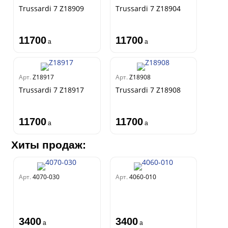
Linen
Trussardi 7 Z18909
Trussardi 7 Z18904
Empire
Natura
King
11700
11700
a
a
Him
Арт.
Z18917
Арт.
Z18908
Trussardi 7 Z18917
Trussardi 7 Z18908
11700
11700
a
a
Хиты продаж:
Арт.
4070-030
Арт.
4060-010
3400
3400
a
a